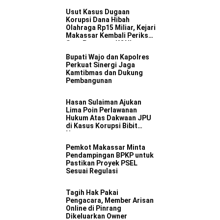
Usut Kasus Dugaan
Korupsi Dana Hibah
Olahraga Rp15 Miliar, Kejari
Makassar Kembali Periksa
Satu Pengurus KONI
Bupati Wajo dan Kapolres
Perkuat Sinergi Jaga
Kamtibmas dan Dukung
Pembangunan
Hasan Sulaiman Ajukan
Lima Poin Perlawanan
Hukum Atas Dakwaan JPU
di Kasus Korupsi Bibit
Nanas
Pemkot Makassar Minta
Pendampingan BPKP untuk
Pastikan Proyek PSEL
Sesuai Regulasi
Tagih Hak Pakai
Pengacara, Member Arisan
Online di Pinrang
Dikeluarkan Owner