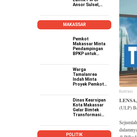
Ansor Sulsel,
Tekankan Kader
Kompeten,
Kreatif, dan Siap
Wujudkan
MAKASSAR
Ketahanan
Pangan
Pemkot
Makassar Minta
Pendampingan
BPKP untuk
Pastikan Proyek
PSEL Sesuai
Regulasi
Warga
Tamalanrea
Indah Minta
Proyek Pemkot
Makassar Lebih
Ilustrasi.
Transparan,
Musyawarah
LENSA
Dinas Kearsipan
Berakhir dengan
Kota Makassar
(ULP) Ba
Kesepakatan
Gelar Bimtek
Transformasi
Kearsipan di
Sejumlah
Yogyakarta
dalamnya
POLITIK
di Pilkad