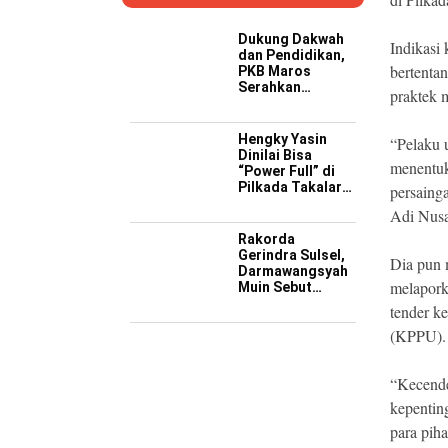
Dukung Dakwah
Indikasi 
dan Pendidikan,
bertenta
PKB Maros
Serahkan
praktek 
Kendaraan
Operasional ke
Pesantren
Hengky Yasin
“Pelaku 
Hidayatullah
Dinilai Bisa
menentuk
“Power Full” di
Pilkada Takalar
persaing
2029 Mendatang
Adi Nusa
Rakorda
Gerindra Sulsel,
Dia pun 
Darmawangsyah
melapork
Muin Sebut
Momentum
tender k
Strategis
(KPPU).
Perkuat Soliditas
Jelang Pemilu
2029
“Kecende
kepentin
para piha