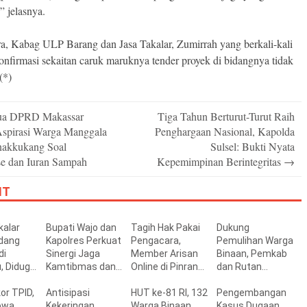
” jelasnya.
a, Kabag ULP Barang dan Jasa Takalar, Zumirrah yang berkali-kali
konfirmasi sekaitan caruk maruknya tender proyek di bidangnya tidak
(*)
ua DPRD Makassar
Tiga Tahun Berturut-Turut Raih
n
Aspirasi Warga Manggala
Penghargaan Nasional, Kapolda
nakkukang Soal
Sulsel: Bukti Nyata
se dan Iuran Sampah
Kepemimpinan Berintegritas
→
IT
alar
Bupati Wajo dan
Tagih Hak Pakai
Dukung
dang
Kapolres Perkuat
Pengacara,
Pemulihan Warga
di
Sinergi Jaga
Member Arisan
Binaan, Pemkab
, Diduga
Kamtibmas dan
Online di Pinrang
dan Rutan
ongi PBG
Dukung
Dikeluarkan
Pinrang Perkuat
or TPID,
Pembangunan
Antisipasi
Owner
HUT ke-81 RI, 132
Sinergi
Pengembangan
owa
Kekeringan,
Warga Binaan
Pembinaan
Kasus Dugaan