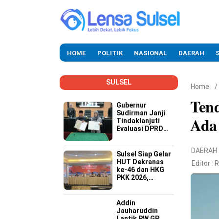
HOME
POLITIK
NASIONAL
DAERAH
SULSEL
Home
/
Tend
Gubernur
Sudirman Janji
Ada 
Tindaklanjuti
Evaluasi DPRD
Soal Kinerja
Buruk OPD
DAERAH
Sulsel Siap Gelar
HUT Dekranas
Editor :
R
ke-46 dan HKG
PKK 2026,
Targetkan
Promosi Wastra-
Kriya hingga
Addin
Dongkrak
Jauharuddin
Ekonomi Daerah
Lantik PW GP