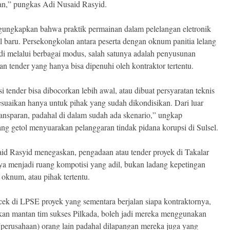
n,” pungkas Adi Nusaid Rasyid.
ungkapkan bahwa praktik permainan dalam pelelangan eletronik
l baru. Persekongkolan antara peserta dengan oknum panitia lelang
jadi melalui berbagai modus, salah satunya adalah penyusunan
an tender yang hanya bisa dipenuhi oleh kontraktor tertentu.
i tender bisa dibocorkan lebih awal, atau dibuat persyaratan teknis
esuaikan hanya untuk pihak yang sudah dikondisikan. Dari luar
transparan, padahal di dalam sudah ada skenario,” ungkap
ang getol menyuarakan pelanggaran tindak pidana korupsi di Sulsel.
id Rasyid menegaskan, pengadaan atau tender proyek di Takalar
ya menjadi ruang kompotisi yang adil, bukan ladang kepetingan
r oknum, atau pihak tertentu.
 cek di LPSE proyek yang sementara berjalan siapa kontraktornya,
kan mantan tim sukses Pilkada, boleh jadi mereka menggunakan
(perusahaan) orang lain padahal dilapangan mereka juga yang