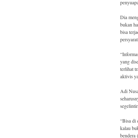
penyuapa
Dia meng
bukan ha
bisa ter
persyarat
“Informas
yang dis
terlihat 
aktivis y
Adi Nusa
seharusn
segelinti
“Bisa di
kalau bu
bendera 