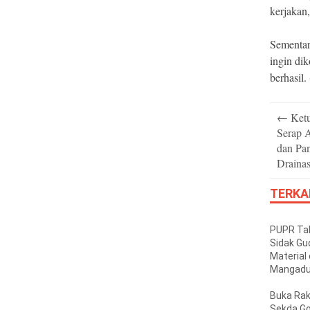
kerjakan,
Sementar
ingin di
berhasil. 
Post
←
Ket
navigatio
Serap 
dan Pa
Draina
TERKA
PUPR Tak
Sidak Gu
Material 
Mangadu
Tak Kant
Buka Rak
Sekda G