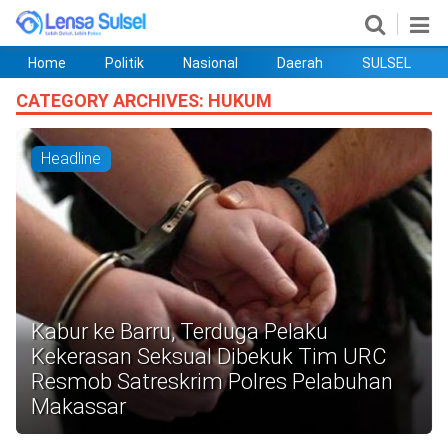
Home
Politik
Nasional
Daerah
SULSEL
Home
Politik
Nasional
Daerah
SULSEL
Ekobis
Hukum
PENDIDIKAN
Olahraga
HIBURAN
Opini
CATEGORY ARCHIVES:
HUKUM
Headline
Kabur ke Barru, Terduga Pelaku
©
Kekerasan Seksual Dibekuk Tim URC
Copyright
Resmob Satreskrim Polres Pelabuhan
2026
lensasulsel.com
Makassar
.
All
Right