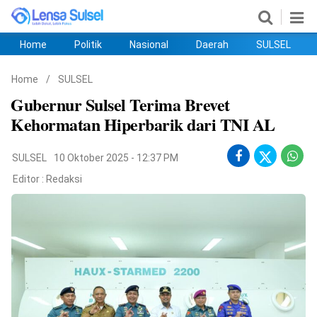
Home
Politik
Nasional
Daerah
SULSEL
Home
Politik
Nasional
Daerah
SULSEL
Ekobis
Hukum
PENDIDIKAN
Olahraga
HIBURAN
Opini
Home
/
SULSEL
Gubernur Sulsel Terima Brevet
Kehormatan Hiperbarik dari TNI AL
SULSEL
10 Oktober 2025 - 12:37 PM
Editor :
Redaksi
©
Copyright
2026
lensasulsel.com
.
All
Right