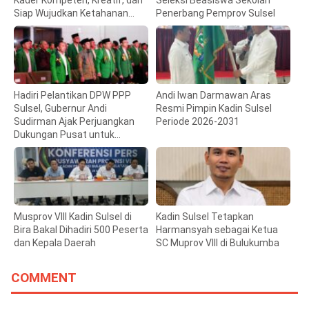
Siap Wujudkan Ketahanan
Penerbang Pemprov Sulsel
Pangan
Hadiri Pelantikan DPW PPP
Andi Iwan Darmawan Aras
Sulsel, Gubernur Andi
Resmi Pimpin Kadin Sulsel
Sudirman Ajak Perjuangkan
Periode 2026-2031
Dukungan Pusat untuk
Pembangunan Daerah
Musprov VIII Kadin Sulsel di
Kadin Sulsel Tetapkan
Bira Bakal Dihadiri 500 Peserta
Harmansyah sebagai Ketua
dan Kepala Daerah
SC Muprov VIII di Bulukumba
COMMENT