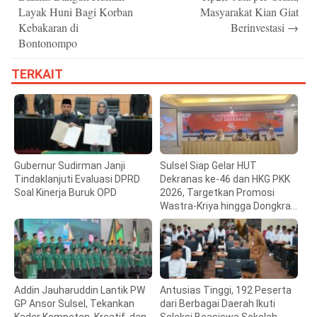
Layak Huni Bagi Korban
Masyarakat Kian Giat
Kebakaran di
Berinvestasi
→
Bontonompo
TERKAIT
Gubernur Sudirman Janji
Sulsel Siap Gelar HUT
Tindaklanjuti Evaluasi DPRD
Dekranas ke-46 dan HKG PKK
Soal Kinerja Buruk OPD
2026, Targetkan Promosi
Wastra-Kriya hingga Dongkrak
Ekonomi Daerah
Addin Jauharuddin Lantik PW
Antusias Tinggi, 192 Peserta
GP Ansor Sulsel, Tekankan
dari Berbagai Daerah Ikuti
Kader Kompeten, Kreatif, dan
Seleksi Beasiswa Sekolah