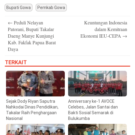
Bupati Gowa
Pemkab Gowa
Post
←
Peduli Nelayan
Keuntungan Indonesia
navigation
Patorani, Bupati Takalar
dalam Kemitraan
Daeng Manye Kunjungi
Ekonomi IEU-CEPA
→
Kab. Fakfak Papua Barat
Daya
TERKAIT
Sejak Dody Riyan Saputra
Anniversary ke-1 AVOCE
Nahkodai Dinas Pendidikan,
Celebes, Jalan Santai dan
Takalar Raih Penghargaan
Bakti Sosial Semarak di
Nasional
Bulukumba