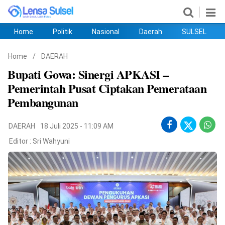
Home
Politik
Nasional
Daerah
SULSEL
Home
Politik
Nasional
Daerah
SULSEL
Ekobis
Hukum
PENDIDIKAN
Olahraga
HIBURAN
Opini
Home
/
DAERAH
Bupati Gowa: Sinergi APKASI –
Pemerintah Pusat Ciptakan Pemerataan
Pembangunan
DAERAH
18 Juli 2025 - 11:09 AM
Editor :
Sri Wahyuni
©
Copyright
2026
lensasulsel.com
.
All
Right