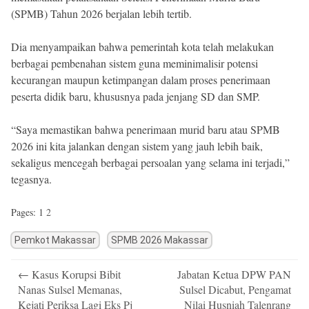
(SPMB) Tahun 2026 berjalan lebih tertib.
Dia menyampaikan bahwa pemerintah kota telah melakukan
berbagai pembenahan sistem guna meminimalisir potensi
kecurangan maupun ketimpangan dalam proses penerimaan
peserta didik baru, khususnya pada jenjang SD dan SMP.
“Saya memastikan bahwa penerimaan murid baru atau SPMB
2026 ini kita jalankan dengan sistem yang jauh lebih baik,
sekaligus mencegah berbagai persoalan yang selama ini terjadi,”
tegasnya.
Pages:
1
2
Pemkot Makassar
SPMB 2026 Makassar
Post
←
Kasus Korupsi Bibit
Jabatan Ketua DPW PAN
navigation
Nanas Sulsel Memanas,
Sulsel Dicabut, Pengamat
Kejati Periksa Lagi Eks Pj
Nilai Husniah Talenrang