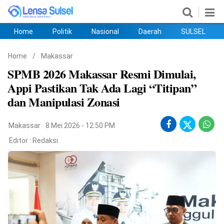
Home
Politik
Nasional
Daerah
SULSEL
Home
Politik
Nasional
Daerah
SULSEL
Ekobis
Hukum
PENDIDIKAN
Olahraga
HIBURAN
Opini
Home
/
Makassar
SPMB 2026 Makassar Resmi Dimulai,
Appi Pastikan Tak Ada Lagi “Titipan”
dan Manipulasi Zonasi
Makassar
8 Mei 2026 - 12:50 PM
Editor :
Redaksi
©
Copyright
2026
lensasulsel.com
.
All
Right