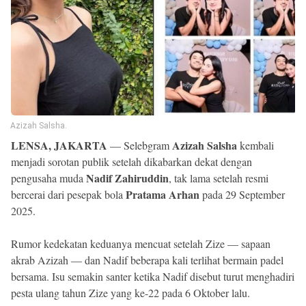
Reserved
Azizah Salsha.
LENSA, JAKARTA
Azizah Salsha
— Selebgram
kembali
menjadi sorotan publik setelah dikabarkan dekat dengan
Nadif Zahiruddin
pengusaha muda
, tak lama setelah resmi
Pratama Arhan
bercerai dari pesepak bola
pada 29 September
2025.
Rumor kedekatan keduanya mencuat setelah Zize — sapaan
akrab Azizah — dan Nadif beberapa kali terlihat bermain padel
bersama. Isu semakin santer ketika Nadif disebut turut menghadiri
pesta ulang tahun Zize yang ke-22 pada 6 Oktober lalu.