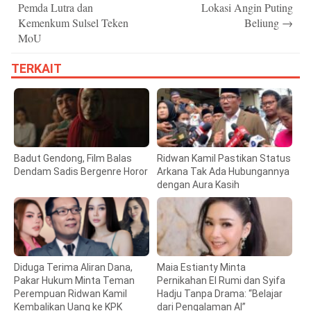
Pemda Lutra dan
Lokasi Angin Puting
Kemenkum Sulsel Teken
Beliung
→
MoU
TERKAIT
Badut Gendong, Film Balas
Ridwan Kamil Pastikan Status
Dendam Sadis Bergenre Horor
Arkana Tak Ada Hubungannya
dengan Aura Kasih
Diduga Terima Aliran Dana,
Maia Estianty Minta
Pakar Hukum Minta Teman
Pernikahan El Rumi dan Syifa
Perempuan Ridwan Kamil
Hadju Tanpa Drama: “Belajar
Kembalikan Uang ke KPK
dari Pengalaman Al”