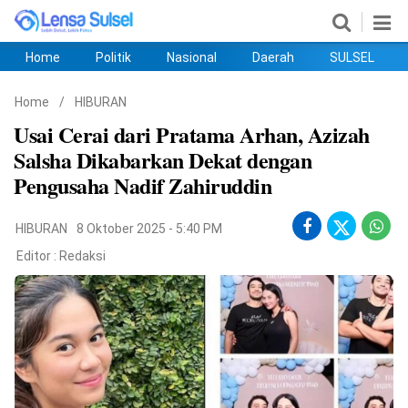
Home
Politik
Nasional
Daerah
SULSEL
Home
Politik
Nasional
Daerah
SULSEL
Ekobis
Hukum
PENDIDIKAN
Olahraga
HIBURAN
Opini
Home
/
HIBURAN
Usai Cerai dari Pratama Arhan, Azizah
Salsha Dikabarkan Dekat dengan
Pengusaha Nadif Zahiruddin
HIBURAN
8 Oktober 2025 - 5:40 PM
Editor :
Redaksi
©
Copyright
2026
lensasulsel.com
.
All
Right