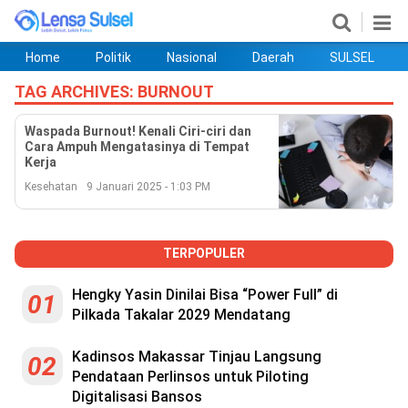
Home
Politik
Nasional
Daerah
SULSEL
Home
Politik
Nasional
Daerah
SULSEL
Ekobis
Hukum
PENDIDIKAN
Olahraga
HIBURAN
Opini
TAG ARCHIVES:
BURNOUT
Waspada Burnout! Kenali Ciri-ciri dan
Cara Ampuh Mengatasinya di Tempat
Kerja
Kesehatan
9 Januari 2025 - 1:03 PM
TERPOPULER
Hengky Yasin Dinilai Bisa “Power Full” di
01
Pilkada Takalar 2029 Mendatang
©
Copyright
2026
Kadinsos Makassar Tinjau Langsung
lensasulsel.com
02
.
Pendataan Perlinsos untuk Piloting
All
Digitalisasi Bansos
Right