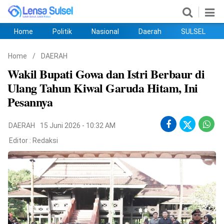
Home
Politik
Nasional
Daerah
SULSEL
Home
Politik
Nasional
Daerah
SULSEL
Ekobis
Hukum
PENDIDIKAN
Olahraga
HIBURAN
Opini
Home
/
DAERAH
Wakil Bupati Gowa dan Istri Berbaur di
Ulang Tahun Kiwal Garuda Hitam, Ini
Pesannya
DAERAH
15 Juni 2026 - 10:32 AM
Editor :
Redaksi
©
Copyright
2026
lensasulsel.com
.
All
Right