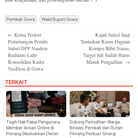
Pemkab Gowa
Wakil Bupati Gowa
Post
←
Ketua Teritori
Kajati Sulsel Janji
navigation
Pemenangan Pemilu
Tuntaskan Kasus Dugaan
Sulsel DPP Nasdem
Korupsi Bibit Nanas,
Rudianto Lallo
Target Juli Sudah Harus
Konsolidasi Kader
Masuk Pengadilan
→
NasDem di Gowa
TERKAIT
Tagih Hak Pakai Pengacara,
Dukung Pemulihan Warga
Member Arisan Online di
Binaan, Pemkab dan Rutan
Pinrang Dikeluarkan Owner
Pinrang Perkuat Sinergi