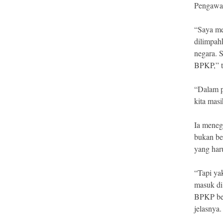
Pengawa
“Saya me
dilimpah
negara. 
BPKP,” 
“Dalam p
kita masi
Ia meneg
bukan be
yang har
“Tapi ya
masuk di
BPKP bel
jelasnya.