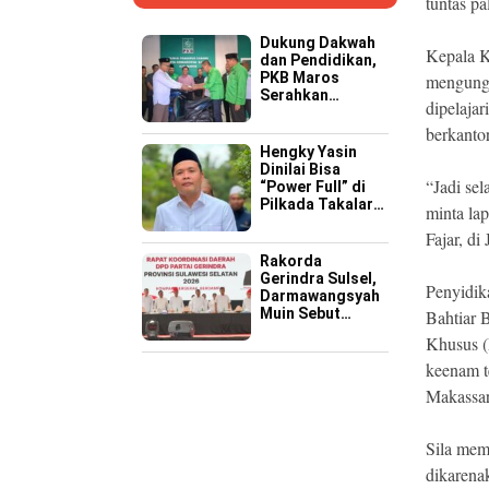
tuntas pa
Dukung Dakwah
Kepala K
dan Pendidikan,
PKB Maros
mengungk
Serahkan
dipelajar
Kendaraan
Operasional ke
berkantor
Pesantren
Hengky Yasin
Hidayatullah
Dinilai Bisa
“Jadi se
“Power Full” di
Pilkada Takalar
minta la
2029 Mendatang
Fajar, d
Rakorda
Gerindra Sulsel,
Penyidik
Darmawangsyah
Muin Sebut
Bahtiar 
Momentum
Khusus (P
Strategis
Perkuat Soliditas
keenam t
Jelang Pemilu
Makassar
2029
Sila mem
dikarena