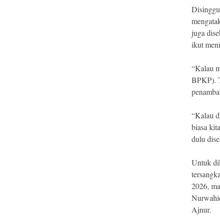
Disinggu
mengatak
juga dise
ikut men
“Kalau me
BPKP). T
penambah
“Kalau di
biasa kit
dulu dis
Untuk di
tersangk
2026, ma
Nurwahid
Ajnur.