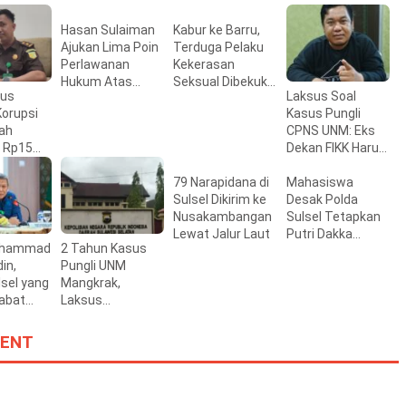
Hasan Sulaiman
Kabur ke Barru,
Ajukan Lima Poin
Terduga Pelaku
Perlawanan
Kekerasan
Hukum Atas
Seksual Dibekuk
sus
Laksus Soal
Dakwaan JPU di
Tim URC Resmob
orupsi
Kasus Pungli
Kasus Korupsi
Satreskrim
ah
CPNS UNM: Eks
Bibit Nanas
Polres Pelabuhan
 Rp15
Dekan FIKK Harus
Makassar
jari
Diperiksa
r
79 Narapidana di
Mahasiswa
Periksa
Sulsel Dikirim ke
Desak Polda
ngurus
Nusakambangan
Sulsel Tetapkan
Lewat Jalur Laut
Putri Dakka
Muhammad
2 Tahun Kasus
Tersangka Kasus
in,
Pungli UNM
Dugaan Penipuan
lsel yang
Mangkrak,
Subsidi Umrah
jabat
Laksus
lsel
Pertanyakan
Keseriusan Polda
ENT
Sulsel