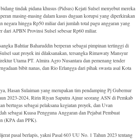
 bidang tindak pidana khusus (Pidsus) Kejati Sulsel menyebut mereka
 peran masing-masing dalam kasus dugaan korupsi yang diperkirakan
n negara hingga Rp50 miliar dari jumlah total pagu anggaran yang
r dari APBN Provinsi Sulsel sebesar Rp60 miliar.
rsangka Bahtiar Baharuddin berperan sebagai pimpinan tertinggi di
 Sulsel saat proyek ini dilaksanakan, tersangka Rimawaty Mansyur
irektur Utama PT. Almira Agro Nusantara dan pemenang tender
engadaan bibit nanas, dan Rio Erlangga dari pihak swasta asal Kota
nya, Hasan Sulaiman yang merupakan tim pendamping Pj Gubernur
ahun 2023-2024, Ririn Riyan Saputra Ajnur seorang ASN di Pemkab
dan bertugas sebagai pelaksana kegiatan proyek, dan Uvan
ah sebagai Kuasa Pengguna Anggaran dan Pejabat Pembuat
n (KPA dan PPK).
ijerat pasal berlapis, yakni Pasal 603 UU No. 1 Tahun 2023 tentang