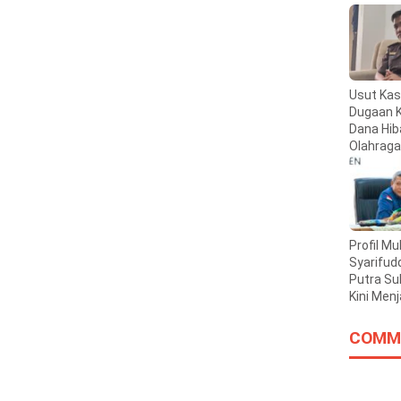
Usut Ka
Dugaan K
Dana Hib
Olahraga
Miliar, Ke
Makassa
Kembali 
Satu Pe
KONI
Profil 
Syarifudd
Putra Su
Kini Men
Kajati Su
COMM