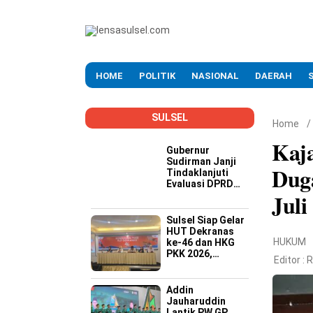
HOME
POLITIK
NASIONAL
DAERAH
SULSEL
Home
/
Kaja
Gubernur
Sudirman Janji
Duga
Tindaklanjuti
Evaluasi DPRD
Jul
Soal Kinerja
Buruk OPD
Sulsel Siap Gelar
HUT Dekranas
HUKUM
ke-46 dan HKG
PKK 2026,
Editor :
R
Targetkan
Promosi Wastra-
Kriya hingga
Addin
Dongkrak
Jauharuddin
Ekonomi Daerah
Lantik PW GP