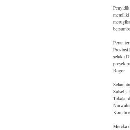
Penyidik
memiliki
merugika
bersumbe
Peran te
Provinsi
selaku D
proyek p
Bogor.
Selanjut
Sulsel t
Takalar 
Nurwahid
Komitme
Mereka d