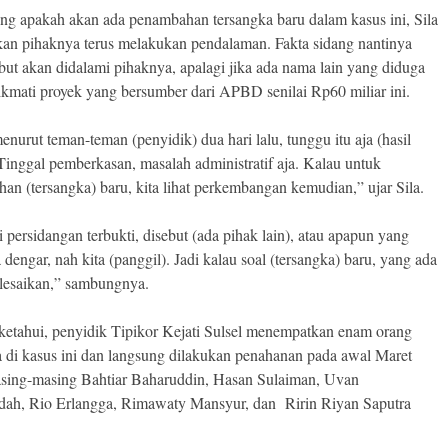
ng apakah akan ada penambahan tersangka baru dalam kasus ini, Sila
an pihaknya terus melakukan pendalaman. Fakta sidang nantinya
but akan didalami pihaknya, apalagi jika ada nama lain yang diduga
ikmati proyek yang bersumber dari APBD senilai Rp60 miliar ini.
nurut teman-teman (penyidik) dua hari lalu, tunggu itu aja (hasil
inggal pemberkasan, masalah administratif aja. Kalau untuk
an (tersangka) baru, kita lihat perkembangan kemudian,” ujar Sila.
 persidangan terbukti, disebut (ada pihak lain), atau apapun yang
a dengar, nah kita (panggil). Jadi kalau soal (tersangka) baru, yang ada
elesaikan,” sambungnya.
ketahui, penyidik Tipikor Kejati Sulsel menempatkan enam orang
a di kasus ini dan langsung dilakukan penahanan pada awal Maret
sing-masing Bahtiar Baharuddin, Hasan Sulaiman, Uvan
ah, Rio Erlangga, Rimawaty Mansyur, dan Ririn Riyan Saputra