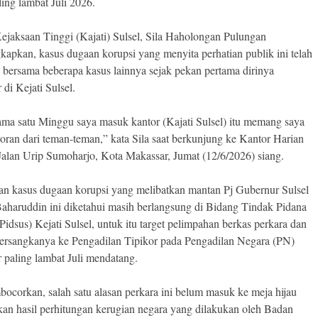
ling lambat Juli 2026.
ejaksaan Tinggi (Kajati) Sulsel, Sila Haholongan Pulungan
apkan, kasus dugaan korupsi yang menyita perhatian publik ini telah
i bersama beberapa kasus lainnya sejak pekan pertama dirinya
 di Kejati Sulsel.
lama satu Minggu saya masuk kantor (Kajati Sulsel) itu memang saya
poran dari teman-teman,” kata Sila saat berkunjung ke Kantor Harian
i Jalan Urip Sumoharjo, Kota Makassar, Jumat (12/6/2026) siang.
an kasus dugaan korupsi yang melibatkan mantan Pj Gubernur Sulsel
Baharuddin ini diketahui masih berlangsung di Bidang Tindak Pidana
idsus) Kejati Sulsel, untuk itu target pelimpahan berkas perkara dan
ersangkanya ke Pengadilan Tipikor pada Pengadilan Negara (PN)
 paling lambat Juli mendatang.
bocorkan, salah satu alasan perkara ini belum masuk ke meja hijau
kan hasil perhitungan kerugian negara yang dilakukan oleh Badan