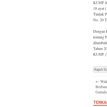
KUHP Jo.
18 ayat 
Tindak P
No. 20 T
Dengan P
tentang 
ditambah
Tahun 20
KUHP. (
Kajati S
Post
←
Waki
navigatio
Berbau
Garuda
TERKA