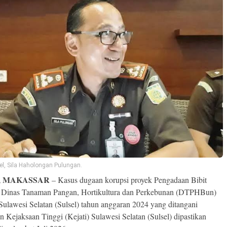
sel, Sila Haholongan Pulungan.
, MAKASSAR
– Kasus dugaan korupsi proyek Pengadaan Bibit
 Dinas Tanaman Pangan, Hortikultura dan Perkebunan (DTPHBun)
 Sulawesi Selatan (Sulsel) tahun anggaran 2024 yang ditangani
n Kejaksaan Tinggi (Kejati) Sulawesi Selatan (Sulsel) dipastikan