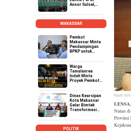
Ansor Sulsel,
Tekankan Kader
Kompeten,
Kreatif, dan Siap
Wujudkan
MAKASSAR
Ketahanan
Pangan
Pemkot
Makassar Minta
Pendampingan
BPKP untuk
Pastikan Proyek
PSEL Sesuai
Regulasi
Warga
Tamalanrea
Indah Minta
Proyek Pemkot
Makassar Lebih
Transparan,
Musyawarah
Dinas Kearsipan
KajatI Sul
Berakhir dengan
Kota Makassar
LENSA
Kesepakatan
Gelar Bimtek
Transformasi
Nanas di
Kearsipan di
Provinsi
Yogyakarta
Kejaksaa
POLITIK