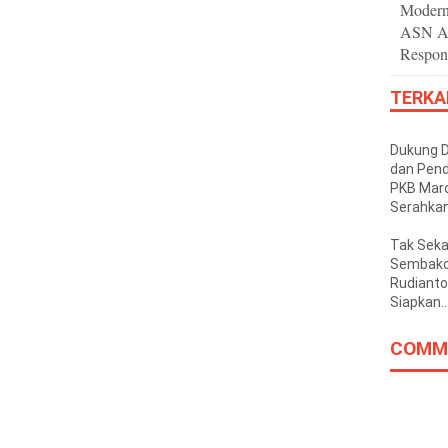
Modern
ASN Ad
Respon
TERKA
Dukung 
dan Pend
PKB Mar
Serahka
Kendara
Operasio
Tak Sek
Pesantr
Sembako
Hidayatu
Rudianto 
Siapkan
Perjuan
Rumah B
COMM
Korban
Kebakara