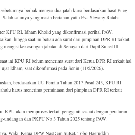
ebelumnya berhak mengisi dua jatah kursi berdasarkan hasil Pileg
u. Salah satunya yang masih bertahan yaitu Eva Stevany Rataba.
er KPU RI, Idham Kholid yang dikonfirmasi perihal PAW,
ikan, hingga saat ini beliau ada surat dari pimpinan DPR RI terkait
ng mengisi kekosongan jabatan di Senayan dari Dapil Sulsel III.
saat ini KPU RI belum menerima surat dari Ketua DPR RI terkait hal
” ujar Idham, saat dikonfirmasi pada Senin (11/5/2026).
laskan, berdasarkan UU Pemilu Tahun 2017 Pasal 243, KPU RI
 dahulu harus menerima permintaan dari pimpinan DPR RI terkait
itu, KPU akan memproses terkait pengganti sesuai dengan peraturan
ng-undangan dan PKPU No 3 Tahun 2025 tentang PAW.
nya, Wakil Ketua DPW NasDem Sulsel, Tobo Haeruddin