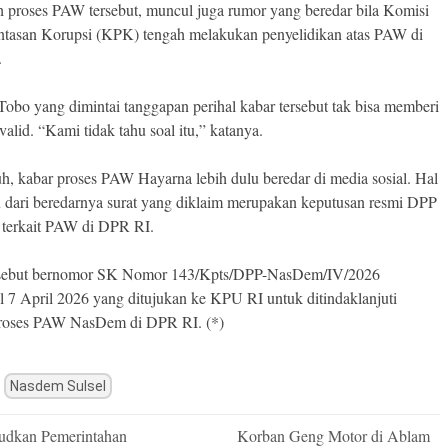
h proses PAW tersebut, muncul juga rumor yang beredar bila Komisi
tasan Korupsi (KPK) tengah melakukan penyelidikan atas PAW di
.
obo yang dimintai tanggapan perihal kabar tersebut tak bisa memberi
alid. “Kami tidak tahu soal itu,” katanya.
uh, kabar proses PAW Hayarna lebih dulu beredar di media sosial. Hal
cu dari beredarnya surat yang diklaim merupakan keputusan resmi DPP
terkait PAW di DPR RI.
ersebut bernomor SK Nomor 143/Kpts/DPP-NasDem/IV/2026
al 7 April 2026 yang ditujukan ke KPU RI untuk ditindaklanjuti
proses PAW NasDem di DPR RI. (*)
Nasdem Sulsel
dkan Pemerintahan
Korban Geng Motor di Ablam
n