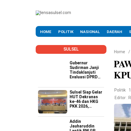
HOME
POLITIK
NASIONAL
DAERAH
SULSEL
Home
/
PAW
Gubernur
Sudirman Janji
KPU
Tindaklanjuti
Evaluasi DPRD
Soal Kinerja
Buruk OPD
Politik
1
Sulsel Siap Gelar
HUT Dekranas
Editor :
R
ke-46 dan HKG
PKK 2026,
Targetkan
Promosi Wastra-
Kriya hingga
Addin
Dongkrak
Jauharuddin
Ekonomi Daerah
Lantik PW GP