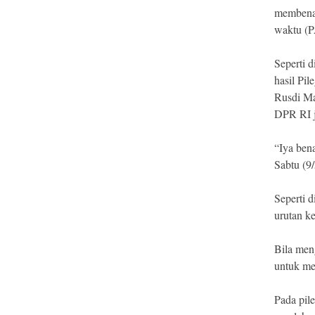
membenar
waktu (P
Seperti 
hasil Pi
Rusdi Ma
DPR RI j
“Iya ben
Sabtu (9
Seperti 
urutan ke
Bila men
untuk me
Pada pile