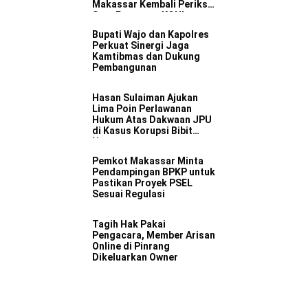
Makassar Kembali Periksa
Satu Pengurus KONI
Bupati Wajo dan Kapolres
Perkuat Sinergi Jaga
Kamtibmas dan Dukung
Pembangunan
Hasan Sulaiman Ajukan
Lima Poin Perlawanan
Hukum Atas Dakwaan JPU
di Kasus Korupsi Bibit
Nanas
Pemkot Makassar Minta
Pendampingan BPKP untuk
Pastikan Proyek PSEL
Sesuai Regulasi
Tagih Hak Pakai
Pengacara, Member Arisan
Online di Pinrang
Dikeluarkan Owner