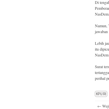
Di tenga
Pemberan
NasDem
Namun, T
jawaban v
Lebih ja
itu dipi
NasDem 
Surat t
tertangg
perihal 
KPU RI
Post
←
Wuju
navigatio