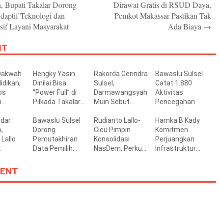
, Bupati Takalar Dorong
Dirawat Gratis di RSUD Daya,
aptif Teknologi dan
Pemkot Makassar Pastikan Tak
sif Layani Masyarakat
Ada Biaya
→
IT
Dakwah
Hengky Yasin
Rakorda Gerindra
Bawaslu Sulsel
idikan,
Dinilai Bisa
Sulsel,
Catat 1.880
os
“Power Full” di
Darmawangsyah
Aktivitas
n
Pilkada Takalar
Muin Sebut
Pencegahan
an
2029 Mendatang
Momentum
nal ke
adar
Bawaslu Sulsel
Strategis
Rudianto Lallo-
Hamka B Kady
en
,
Dorong
Perkuat Soliditas
Cicu Pimpin
Komitmen
llah
Lallo
Pemutakhiran
Jelang Pemilu
Konsolidasi
Perjuangkan
Data Pemilih
2029
NasDem, Perkuat
Infrastruktur
gan
yang Akurat,
Soliditas Kader
Jalan dan
aru bagi
Terbuka, dan
hingga Akar
Jembatan di
ENT
Partisipatif
Rumput
Bantaeng
n Tallo