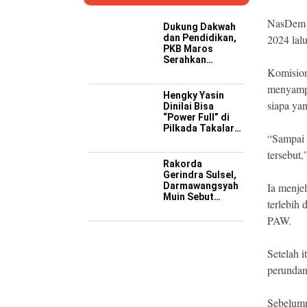
NasDem s
Dukung Dakwah
dan Pendidikan,
2024 lal
PKB Maros
Serahkan
Kendaraan
Komision
Operasional ke
menyampa
Pesantren
Hengky Yasin
Hidayatullah
siapa ya
Dinilai Bisa
“Power Full” di
Pilkada Takalar
“Sampai 
2029 Mendatang
tersebut,
Rakorda
Gerindra Sulsel,
Darmawangsyah
Ia menje
Muin Sebut
terlebih
Momentum
Strategis
PAW.
Perkuat Soliditas
Jelang Pemilu
2029
Setelah 
perunda
Sebelum