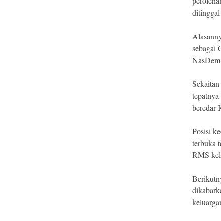
peroleha
ditingga
Alasanny
sebagai 
NasDem k
Sekaitan 
tepatnya
beredar 
Posisi k
terbuka 
RMS kelu
Berikutn
dikabark
keluargan