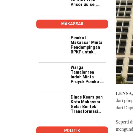
Ansor Sulsel,
Tekankan Kader
Kompeten,
Kreatif, dan Siap
Wujudkan
MAKASSAR
Ketahanan
Pangan
Pemkot
Makassar Minta
Pendampingan
BPKP untuk
Pastikan Proyek
PSEL Sesuai
Regulasi
Warga
Tamalanrea
Indah Minta
Proyek Pemkot
Makassar Lebih
Transparan,
LENSA
Musyawarah
Dinas Kearsipan
dari pim
Berakhir dengan
Kota Makassar
Kesepakatan
Gelar Bimtek
dari Dapi
Transformasi
Kearsipan di
Yogyakarta
Seperti d
mengundu
POLITIK