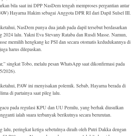
kan bila saat ini DPP NasDem tengah memproses pergantian antar
AW) Hayarna Hakim sebagai Anggota DPR RI dari Dapil Sulsel III.
diketahui, NasDem punya dua jatah pada dapil tersebut berdasarkan
leg 2024 lalu. Yakni Eva Stevany Rataba dan Rusdi Masse. Namun,
sse memilih hengkang ke PSI dan secara otomatis kedudukannya di
uga harus dilepaskan.
ar,” singkat Tobo, melalu pesan WhatsApp saat dikonfirmasi pada
/5/2026).
diketahui, PAW ini menyisakan polemik. Sebab, Hayarna berada di
lima di partainya saat pileg lalu.
gacu pada regulasi KPU dan UU Pemilu, yang berhak diusulkan
ngganti ialah suara terbanyak berikutnya secara berurutan.
g lalu, peringkat ketiga sebetulnya diraih oleh Putri Dakka dengan