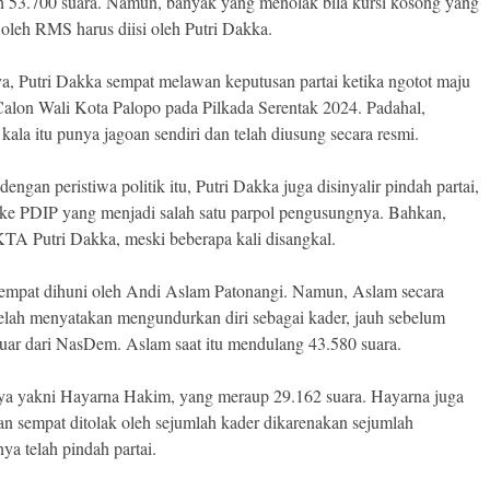
n 53.700 suara. Namun, banyak yang menolak bila kursi kosong yang
l oleh RMS harus diisi oleh Putri Dakka.
a, Putri Dakka sempat melawan keputusan partai ketika ngotot maju
Calon Wali Kota Palopo pada Pilkada Serentak 2024. Padahal,
ala itu punya jagoan sendiri dan telah diusung secara resmi.
dengan peristiwa politik itu, Putri Dakka juga disinyalir pindah partai,
 ke PDIP yang menjadi salah satu parpol pengusungnya. Bahkan,
KTA Putri Dakka, meski beberapa kali disangkal.
eempat dihuni oleh Andi Aslam Patonangi. Namun, Aslam secara
telah menyatakan mengundurkan diri sebagai kader, jauh sebelum
ar dari NasDem. Aslam saat itu mendulang 43.580 suara.
ya yakni Hayarna Hakim, yang meraup 29.162 suara. Hayarna juga
an sempat ditolak oleh sejumlah kader dikarenakan sejumlah
ya telah pindah partai.