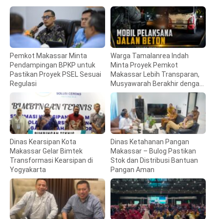
Pemkot Makassar Minta
Warga Tamalanrea Indah
Pendampingan BPKP untuk
Minta Proyek Pemkot
Pastikan Proyek PSEL Sesuai
Makassar Lebih Transparan,
Regulasi
Musyawarah Berakhir dengan
Kesepakatan
Dinas Kearsipan Kota
Dinas Ketahanan Pangan
Makassar Gelar Bimtek
Makassar – Bulog Pastikan
Transformasi Kearsipan di
Stok dan Distribusi Bantuan
Yogyakarta
Pangan Aman