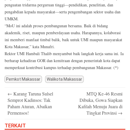
penguatan tridarma perguruan tinggi—pendidikan, penelitian, dan
pengabdian kepada masyarakat—serta pengembangan sektor usaha dan
UMKM.
“MoU ini adalah proses pembangunan bersama. Baik di bidang
akademik, riset, maupun pemberdayaan usaha. Harapannya, kolaborasi
ini memberi manfaat timbal balik, baik untuk UMI maupun masyarakat
Kota Makassar,” kata Munafri.
Rektor UMI Hambali Thalib menyambut baik langkah kerja sama ini. Ia
berharap kehadiran GOR dan kemitraan dengan pemerintah kota dapat
memperkuat kontribusi kampus terhadap pembangunan Makassar. (*)
Pemkot Makassar
Walikota Makassar
Post
←
Karang Taruna Sulsel
MTQ Ke-46 Resmi
navigation
Semprot Kadinsos: Tak
Dibuka, Gowa Siapkan
Paham Aturan, Abaikan
Kafilah Menuju Juara di
Permensos!
Tingkat Provinsi
→
TERKAIT