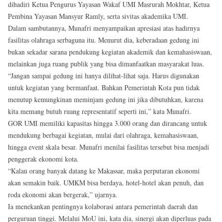
dihadiri Ketua Pengurus Yayasan Wakaf UMI Masrurah Mokhtar, Ketua
Pembina Yayasan Mansyur Ramly, serta sivitas akademika UMI.
Dalam sambutannya, Munafri menyampaikan apresiasi atas hadirnya
fasilitas olahraga serbaguna itu. Menurut dia, keberadaan gedung ini
bukan sekadar sarana pendukung kegiatan akademik dan kemahasiswaan,
melainkan juga ruang publik yang bisa dimanfaatkan masyarakat luas.
“Jangan sampai gedung ini hanya dilihat-lihat saja. Harus digunakan
untuk kegiatan yang bermanfaat. Bahkan Pemerintah Kota pun tidak
menutup kemungkinan meminjam gedung ini jika dibutuhkan, karena
kita memang butuh ruang representatif seperti ini,” kata Munafri.
GOR UMI memiliki kapasitas hingga 3.000 orang dan dirancang untuk
mendukung berbagai kegiatan, mulai dari olahraga, kemahasiswaan,
hingga event skala besar. Munafri menilai fasilitas tersebut bisa menjadi
penggerak ekonomi kota.
“Kalau orang banyak datang ke Makassar, maka perputaran ekonomi
akan semakin baik. UMKM bisa berdaya, hotel-hotel akan penuh, dan
roda ekonomi akan bergerak,” ujarnya.
Ia menekankan pentingnya kolaborasi antara pemerintah daerah dan
perguruan tinggi. Melalui MoU ini, kata dia, sinergi akan diperluas pada