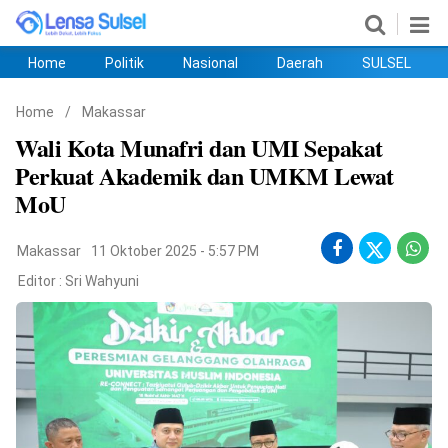
Home
Politik
Nasional
Daerah
SULSEL
Home
Politik
Nasional
Daerah
SULSEL
Ekobis
Hukum
PENDIDIKAN
Olahraga
HIBURAN
Opini
Home
/
Makassar
Wali Kota Munafri dan UMI Sepakat
Perkuat Akademik dan UMKM Lewat
MoU
Makassar
11 Oktober 2025 - 5:57 PM
Editor :
Sri Wahyuni
©
Copyright
2026
lensasulsel.com
.
All
Right