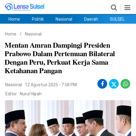
Home
Politik
Nasional
Daerah
SULSEL
Home
Politik
Nasional
Daerah
SULSEL
Ekobis
Hukum
PENDIDIKAN
Olahraga
HIBURAN
Opini
Home
/
Nasional
Mentan Amran Dampingi Presiden
Prabowo Dalam Pertemuan Bilateral
Dengan Peru, Perkuat Kerja Sama
Ketahanan Pangan
Nasional
12 Agustus 2025 - 7:58 PM
Editor :
Nurul Hijrah
©
Copyright
2026
lensasulsel.com
.
All
Right