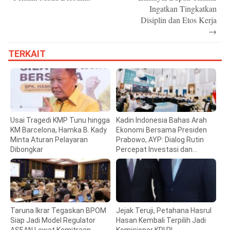
Ingatkan Tingkatkan
Disiplin dan Etos Kerja
→
TERKAIT
Usai Tragedi KMP Tunu hingga
Kadin Indonesia Bahas Arah
KM Barcelona, Hamka B. Kady
Ekonomi Bersama Presiden
Minta Aturan Pelayaran
Prabowo, AYP: Dialog Rutin
Dibongkar
Percepat Investasi dan
Pertumbuhan
Taruna Ikrar Tegaskan BPOM
Jejak Teruji, Petahana Hasrul
Siap Jadi Model Regulator
Hasan Kembali Terpilih Jadi
ASEAN Lewat Kemitraan
Komisioner KPI RI