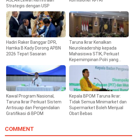
Strategis dengan USP
Hadiri Raker Banggar DPR,
Taruna Ikrar Kenalkan
Hamka B Kady Dorong APBN
Neuroleadership kepada
2026 Tepat Sasaran
Mahasiswa STIK, Perkuat
Kepemimpinan Polri yang
Humanis
Kawal Program Nasional,
Kepala BPOM Taruna Ikrar:
Taruna Ikrar Perkuat Sistem
Tidak Semua Minimarket dan
Antisuap dan Pengendalian
Supermarket Boleh Menjual
Gratifikasi di BPOM
Obat Bebas
COMMENT