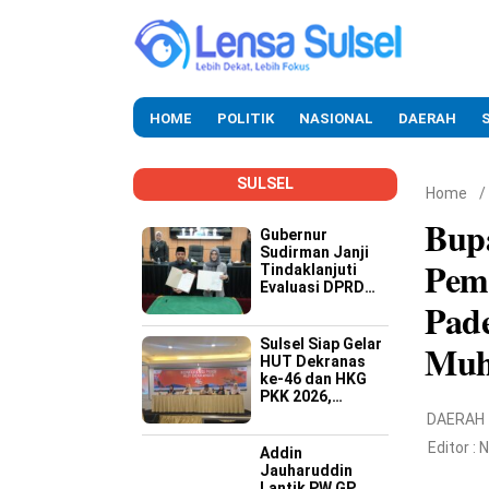
HOME
POLITIK
NASIONAL
DAERAH
SULSEL
Home
/
Bupa
Gubernur
Sudirman Janji
Pem
Tindaklanjuti
Evaluasi DPRD
Pad
Soal Kinerja
Buruk OPD
Sulsel Siap Gelar
Muh
HUT Dekranas
ke-46 dan HKG
PKK 2026,
Targetkan
DAERAH
Promosi Wastra-
Editor :
N
Kriya hingga
Addin
Dongkrak
Jauharuddin
Ekonomi Daerah
Lantik PW GP