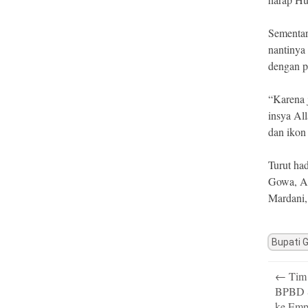
Sementa
nantinya 
dengan 
“Karena j
insya Al
dan ikon
Turut ha
Gowa, Ar
Mardani,
Bupati 
Post
←
Tim 
navigatio
BPBD S
ke Emp