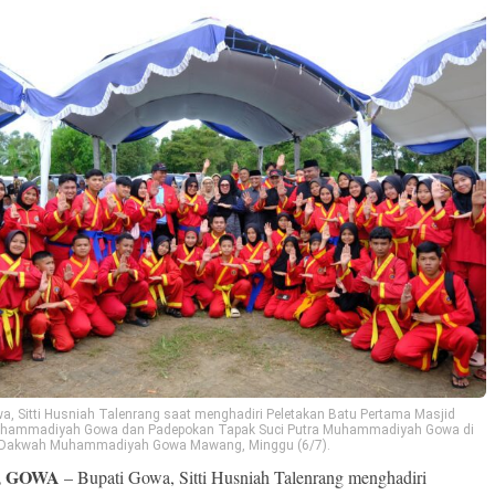
a, Sitti Husniah Talenrang saat menghadiri Peletakan Batu Pertama Masjid
hammadiyah Gowa dan Padepokan Tapak Suci Putra Muhammadiyah Gowa di
Dakwah Muhammadiyah Gowa Mawang, Minggu (6/7).
, GOWA
– Bupati Gowa, Sitti Husniah Talenrang menghadiri