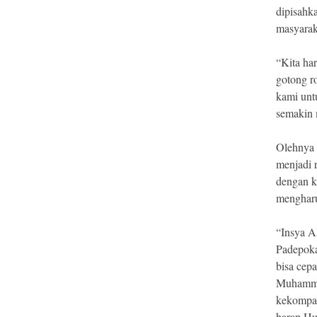
dipisahk
masyara
“Kita ha
gotong 
kami unt
semakin 
Olehnya 
menjadi 
dengan k
menghar
“Insya A
Padepoka
bisa cep
Muhamma
kekompak
harap Hu