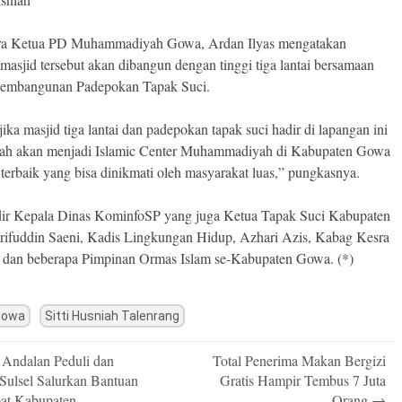
ra Ketua PD Muhammadiyah Gowa, Ardan Ilyas mengatakan
masjid tersebut akan dibangun dengan tinggi tiga lantai bersamaan
pembangunan Padepokan Tapak Suci.
ika masjid tiga lantai dan padepokan tapak suci hadir di lapangan ini
lah akan menjadi Islamic Center Muhammadiyah di Kabupaten Gowa
 terbaik yang bisa dinikmati oleh masyarakat luas,” pungkasnya.
dir Kepala Dinas KominfoSP yang juga Ketua Tapak Suci Kabupaten
ifuddin Saeni, Kadis Lingkungan Hidup, Azhari Azis, Kabag Kesra
 dan beberapa Pimpinan Ormas Islam se-Kabupaten Gowa. (*)
Gowa
Sitti Husniah Talenrang
Andalan Peduli dan
Total Penerima Makan Bergizi
n
ulsel Salurkan Bantuan
Gratis Hampir Tembus 7 Juta
at Kabupaten
Orang
→