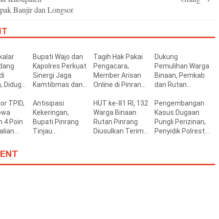
pak Banjir dan Longsor
IT
alar
Bupati Wajo dan
Tagih Hak Pakai
Dukung
dang
Kapolres Perkuat
Pengacara,
Pemulihan Warga
di
Sinergi Jaga
Member Arisan
Binaan, Pemkab
, Diduga
Kamtibmas dan
Online di Pinrang
dan Rutan
ongi PBG
Dukung
Dikeluarkan
Pinrang Perkuat
or TPID,
Pembangunan
Antisipasi
Owner
HUT ke-81 RI, 132
Sinergi
Pengembangan
owa
Kekeringan,
Warga Binaan
Pembinaan
Kasus Dugaan
 4 Poin
Bupati Pinrang
Rutan Pinrang
Pungli Perizinan,
lian
Tinjau
Diusulkan Terima
Penyidik Polresta
aerah
Pemanfaatan
Remisi
Layangkan Surat
Irigasi
Panggilan
ENT
Perpompaan di
Pemeriksaan
Tiroang
Bupati Gowa