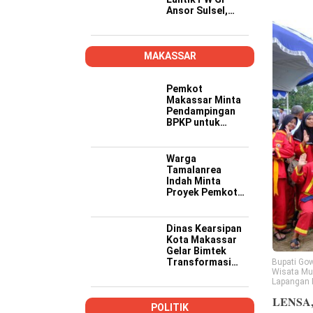
Ansor Sulsel,
Tekankan Kader
Kompeten,
Kreatif, dan Siap
Wujudkan
MAKASSAR
Ketahanan
Pangan
Pemkot
Makassar Minta
Pendampingan
BPKP untuk
Pastikan Proyek
PSEL Sesuai
Regulasi
Warga
Tamalanrea
Indah Minta
Proyek Pemkot
Makassar Lebih
Transparan,
Musyawarah
Dinas Kearsipan
Berakhir dengan
Kota Makassar
Kesepakatan
Gelar Bimtek
Transformasi
Bupati Gow
Wisata Mu
Kearsipan di
Lapangan 
Yogyakarta
LENSA
POLITIK