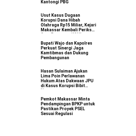
Kantongi PBG
Usut Kasus Dugaan
Korupsi Dana Hibah
Olahraga Rp15 Miliar, Kejari
Makassar Kembali Periksa
Satu Pengurus KONI
Bupati Wajo dan Kapolres
Perkuat Sinergi Jaga
Kamtibmas dan Dukung
Pembangunan
Hasan Sulaiman Ajukan
Lima Poin Perlawanan
Hukum Atas Dakwaan JPU
di Kasus Korupsi Bibit
Nanas
Pemkot Makassar Minta
Pendampingan BPKP untuk
Pastikan Proyek PSEL
Sesuai Regulasi