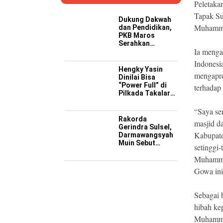
Peletak
Tapak S
Dukung Dakwah
Muhamma
dan Pendidikan,
PKB Maros
Serahkan
Ia menga
Kendaraan
Operasional ke
Indonesi
Pesantren
Hengky Yasin
mengapre
Hidayatullah
Dinilai Bisa
“Power Full” di
terhadap
Pilkada Takalar
2029 Mendatang
“Saya se
Rakorda
masjid d
Gerindra Sulsel,
Kabupate
Darmawangsyah
Muin Sebut
setinggi
Momentum
Muhammad
Strategis
Perkuat Soliditas
Gowa ini
Jelang Pemilu
2029
Sebagai 
hibah ke
Muhammad