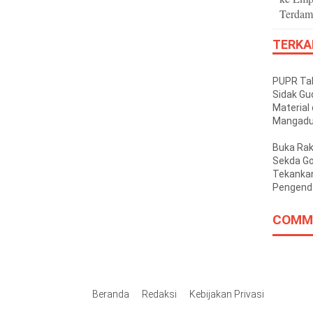
Terdam
TERKA
PUPR Tak
Sidak Gu
Material 
Mangadu
Tak Kant
Buka Rak
Sekda G
Tekankan
Pengenda
Inflasi D
COMM
Beranda
Redaksi
Kebijakan Privasi