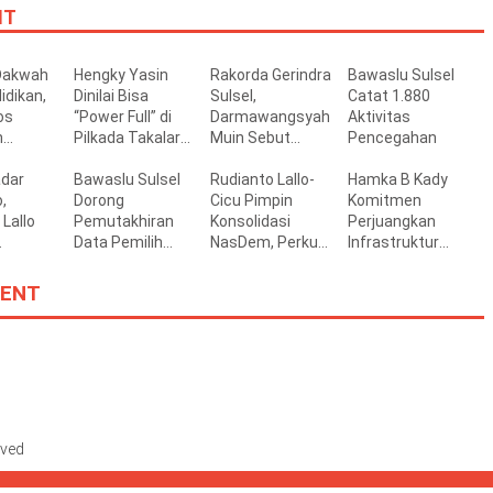
IT
Dakwah
Hengky Yasin
Rakorda Gerindra
Bawaslu Sulsel
idikan,
Dinilai Bisa
Sulsel,
Catat 1.880
os
“Power Full” di
Darmawangsyah
Aktivitas
n
Pilkada Takalar
Muin Sebut
Pencegahan
an
2029 Mendatang
Momentum
nal ke
adar
Bawaslu Sulsel
Strategis
Rudianto Lallo-
Hamka B Kady
en
,
Dorong
Perkuat Soliditas
Cicu Pimpin
Komitmen
llah
Lallo
Pemutakhiran
Jelang Pemilu
Konsolidasi
Perjuangkan
Data Pemilih
2029
NasDem, Perkuat
Infrastruktur
gan
yang Akurat,
Soliditas Kader
Jalan dan
aru bagi
Terbuka, dan
hingga Akar
Jembatan di
ENT
Partisipatif
Rumput
Bantaeng
n Tallo
rved