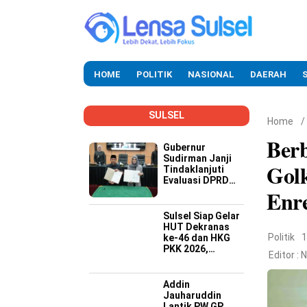
HOME
POLITIK
NASIONAL
DAERAH
SULSEL
Home
/
Ber
Gubernur
Sudirman Janji
Golk
Tindaklanjuti
Evaluasi DPRD
Enr
Soal Kinerja
Buruk OPD
Sulsel Siap Gelar
HUT Dekranas
Politik
1
ke-46 dan HKG
PKK 2026,
Editor :
N
Targetkan
Promosi Wastra-
Kriya hingga
Addin
Dongkrak
Jauharuddin
Ekonomi Daerah
Lantik PW GP