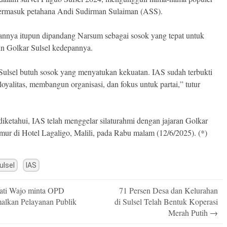
termasuk petahana Andi Sudirman Sulaiman (ASS).
nnya itupun dipandang Narsum sebagai sosok yang tepat untuk
 Golkar Sulsel kedepannya.
Sulsel butuh sosok yang menyatukan kekuatan. IAS sudah terbukti
oyalitas, membangun organisasi, dan fokus untuk partai,” tutur
diketahui, IAS telah menggelar silaturahmi dengan jajaran Golkar
ur di Hotel Lagaligo, Malili, pada Rabu malam (12/6/2025). (*)
ulsel
IAS
ti Wajo minta OPD
71 Persen Desa dan Kelurahan
n
alkan Pelayanan Publik
di Sulsel Telah Bentuk Koperasi
Merah Putih
→