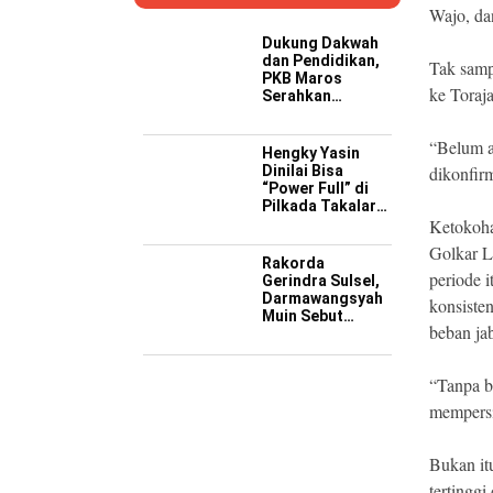
Wajo, d
Dukung Dakwah
dan Pendidikan,
Tak samp
PKB Maros
ke Toraj
Serahkan
Kendaraan
Operasional ke
“Belum a
Pesantren
Hengky Yasin
Hidayatullah
Dinilai Bisa
dikonfir
“Power Full” di
Pilkada Takalar
2029 Mendatang
Ketokoha
Golkar L
Rakorda
periode i
Gerindra Sulsel,
Darmawangsyah
konsisten
Muin Sebut
beban jab
Momentum
Strategis
Perkuat Soliditas
“Tanpa b
Jelang Pemilu
2029
mempersi
Bukan itu
tertingg