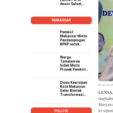
Ansor Sulsel,
Tekankan Kader
Kompeten,
Kreatif, dan Siap
Wujudkan
MAKASSAR
Ketahanan
Pangan
Pemkot
Makassar Minta
Pendampingan
BPKP untuk
Pastikan Proyek
PSEL Sesuai
Regulasi
Warga
Tamalanrea
Indah Minta
Proyek Pemkot
Makassar Lebih
Transparan,
Musyawarah
Dinas Kearsipan
Ilham Arie
Berakhir dengan
Kota Makassar
Kesepakatan
Gelar Bimtek
LENSA
Transformasi
langkahn
Kearsipan di
Yogyakarta
Musyawar
ke sejuml
POLITIK