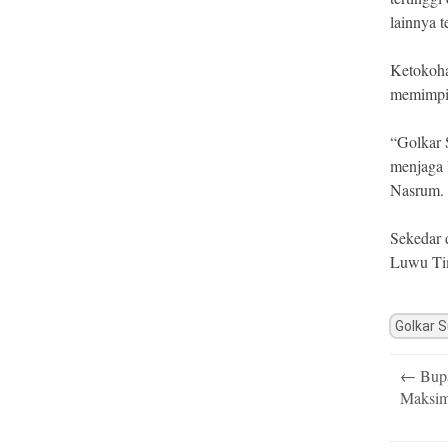
lainnya 
Ketokoha
memimpin
“Golkar 
menjaga l
Nasrum.
Sekedar 
Luwu Tim
Golkar S
Post
←
Bupa
navigatio
Maksim