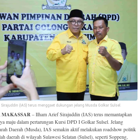
f Sirajuddin (IAS) terus menggaet dukungan jelang Musda Golkar Sulsel.
, MAKASSAR
– Ilham Arief Sirajuddin (IAS) terus memantapkan
ya maju dalam pertarungan Kursi DPD I Golkar Sulsel. Jelang
ah Daerah (Musda), IAS semakin aktif melakukan roadshow politik
ah daerah di wilayah Sulawesi Selatan (Sulsel), seperti Soppeng,