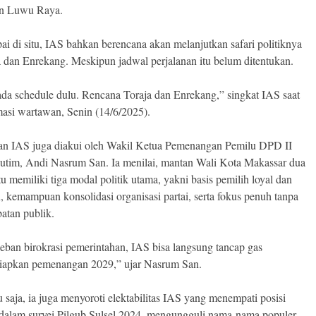
an Luwu Raya.
ai di situ, IAS bahkan berencana akan melanjutkan safari politiknya
a dan Enrekang. Meskipun jadwal perjalanan itu belum ditentukan.
da schedule dulu. Rencana Toraja dan Enrekang,” singkat IAS saat
masi wartawan, Senin (14/6/2025).
n IAS juga diakui oleh Wakil Ketua Pemenangan Pemilu DPD II
utim, Andi Nasrum San. Ia menilai, mantan Wali Kota Makassar dua
tu memiliki tiga modal politik utama, yakni basis pemilih loyal dan
, kemampuan konsolidasi organisasi partai, serta fokus penuh tanpa
atan publik.
eban birokrasi pemerintahan, IAS bisa langsung tancap gas
apkan pemenangan 2029,” ujar Nasrum San.
 saja, ia juga menyoroti elektabilitas IAS yang menempati posisi
i dalam survei Pilgub Sulsel 2024, mengungguli nama-nama populer