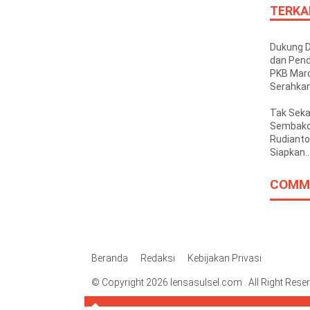
TERKA
Dukung 
dan Pend
PKB Mar
Serahka
Kendara
Operasio
Tak Sek
Pesantr
Sembako
Hidayatu
Rudianto 
Siapkan
Perjuan
Rumah B
COMM
Korban
Kebakara
Beranda
Redaksi
Kebijakan Privasi
© Copyright 2026 lensasulsel.com . All Right Rese