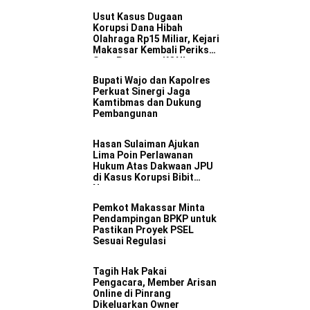
Usut Kasus Dugaan
Korupsi Dana Hibah
Olahraga Rp15 Miliar, Kejari
Makassar Kembali Periksa
Satu Pengurus KONI
Bupati Wajo dan Kapolres
Perkuat Sinergi Jaga
Kamtibmas dan Dukung
Pembangunan
Hasan Sulaiman Ajukan
Lima Poin Perlawanan
Hukum Atas Dakwaan JPU
di Kasus Korupsi Bibit
Nanas
Pemkot Makassar Minta
Pendampingan BPKP untuk
Pastikan Proyek PSEL
Sesuai Regulasi
Tagih Hak Pakai
Pengacara, Member Arisan
Online di Pinrang
Dikeluarkan Owner