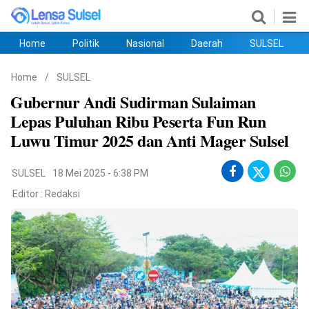
Home
Politik
Nasional
Daerah
SULSEL
Home
Politik
Nasional
Daerah
SULSEL
Ekobis
Hukum
PENDIDIKAN
Olahraga
HIBURAN
Opini
Home
/
SULSEL
Gubernur Andi Sudirman Sulaiman
Lepas Puluhan Ribu Peserta Fun Run
Luwu Timur 2025 dan Anti Mager Sulsel
SULSEL
18 Mei 2025 - 6:38 PM
Editor :
Redaksi
©
Copyright
2026
lensasulsel.com
.
All
Right