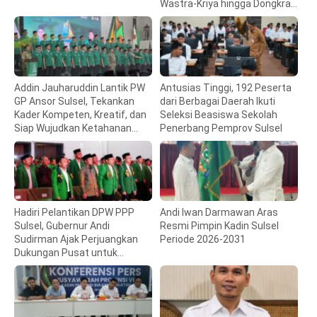
Wastra-Kriya hingga Dongkrak
Ekonomi Daerah
Addin Jauharuddin Lantik PW
Antusias Tinggi, 192 Peserta
GP Ansor Sulsel, Tekankan
dari Berbagai Daerah Ikuti
Kader Kompeten, Kreatif, dan
Seleksi Beasiswa Sekolah
Siap Wujudkan Ketahanan
Penerbang Pemprov Sulsel
Pangan
Hadiri Pelantikan DPW PPP
Andi Iwan Darmawan Aras
Sulsel, Gubernur Andi
Resmi Pimpin Kadin Sulsel
Sudirman Ajak Perjuangkan
Periode 2026-2031
Dukungan Pusat untuk
Pembangunan Daerah