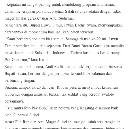
“Kegiatan ini sangat penting untuk mendukung program kita semua
dalam menerapkan pola hidup sehat. Salah satunya adalah dengan tidak
mager (malas gerak),” ujar Andi Sudirman.
Sementara itu, Bupati Luwu Timur, Irwan Bachri Syam, menyampaikan
harapannya di momentum hari jadi kabupaten tersebut.
“Kami berharap doa dari kita semua. Semoga di usia ke-22 ini, Luwu
Timur semakin maju dan sejahtera. Dari Bumi Batara Guru, kita menulis
masa depan untuk Sulsel dan Indonesia. Terima kasih atas kehadirannya,
Pak Gubernur,” kata Irwan.
Setelah membuka acara, Andi Sudirman tampak berjalan santai bersama
Bupati Irwan, berbaur dengan para peserta sambil bersalaman dan
berbincang ringan.
Suasana tampak akrab dan cair. Ribuan peserta menyambut kehadiran
Gubernur dengan antusias, bahkan tak sedikit yang berebut swafoto
bersamanya.
“Izin minta foto Pak Gub,” ucap peserta yang langsung disambut baik
oleh Gubernur Sulsel
Acara Fun Run dan Anti Mager Sulsel ini menjadi salah satu rangkaian
kegiatan yang menandai semangat kebersamaan dan semangat hidup sehat