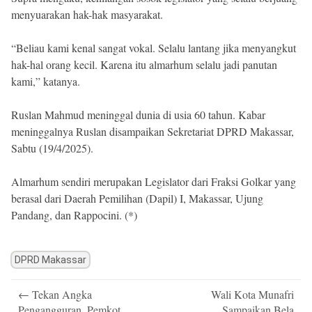
menyuarakan hak-hak masyarakat.
“Beliau kami kenal sangat vokal. Selalu lantang jika menyangkut
hak-hal orang kecil. Karena itu almarhum selalu jadi panutan
kami,” katanya.
Ruslan Mahmud meninggal dunia di usia 60 tahun. Kabar
meninggalnya Ruslan disampaikan Sekretariat DPRD Makassar,
Sabtu (19/4/2025).
Almarhum sendiri merupakan Legislator dari Fraksi Golkar yang
berasal dari Daerah Pemilihan (Dapil) I, Makassar, Ujung
Pandang, dan Rappocini. (*)
DPRD Makassar
Post
←
Tekan Angka
Wali Kota Munafri
navigation
Pengangguran, Pemkot
Sampaikan Bela