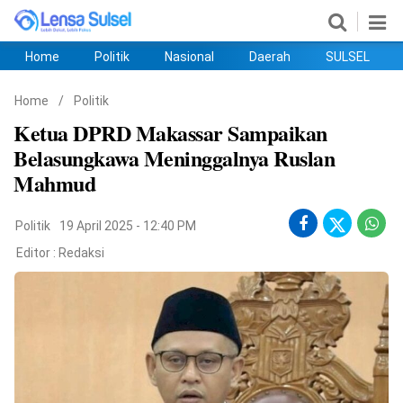
Home
Politik
Nasional
Daerah
SULSEL
Home
Politik
Nasional
Daerah
SULSEL
Ekobis
Hukum
PENDIDIKAN
Olahraga
HIBURAN
Opini
Home
/
Politik
Ketua DPRD Makassar Sampaikan
Belasungkawa Meninggalnya Ruslan
Mahmud
Politik
19 April 2025 - 12:40 PM
Editor :
Redaksi
©
Copyright
2026
lensasulsel.com
.
All
Right