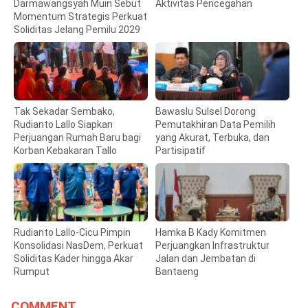
Darmawangsyah Muin Sebut
Aktivitas Pencegahan
Momentum Strategis Perkuat
Soliditas Jelang Pemilu 2029
Tak Sekadar Sembako,
Bawaslu Sulsel Dorong
Rudianto Lallo Siapkan
Pemutakhiran Data Pemilih
Perjuangan Rumah Baru bagi
yang Akurat, Terbuka, dan
Korban Kebakaran Tallo
Partisipatif
Rudianto Lallo-Cicu Pimpin
Hamka B Kady Komitmen
Konsolidasi NasDem, Perkuat
Perjuangkan Infrastruktur
Soliditas Kader hingga Akar
Jalan dan Jembatan di
Rumput
Bantaeng
COMMENT