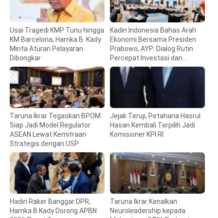
Usai Tragedi KMP Tunu hingga
Kadin Indonesia Bahas Arah
KM Barcelona, Hamka B. Kady
Ekonomi Bersama Presiden
Minta Aturan Pelayaran
Prabowo, AYP: Dialog Rutin
Dibongkar
Percepat Investasi dan
Pertumbuhan
Taruna Ikrar Tegaskan BPOM
Jejak Teruji, Petahana Hasrul
Siap Jadi Model Regulator
Hasan Kembali Terpilih Jadi
ASEAN Lewat Kemitraan
Komisioner KPI RI
Strategis dengan USP
Hadiri Raker Banggar DPR,
Taruna Ikrar Kenalkan
Hamka B Kady Dorong APBN
Neuroleadership kepada