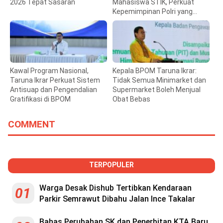
2026 Tepat Sasaran
Mahasiswa STIK, Perkuat
Kepemimpinan Polri yang
Humanis
Kawal Program Nasional,
Kepala BPOM Taruna Ikrar:
Taruna Ikrar Perkuat Sistem
Tidak Semua Minimarket dan
Antisuap dan Pengendalian
Supermarket Boleh Menjual
Gratifikasi di BPOM
Obat Bebas
COMMENT
TERPOPULER
Warga Desak Dishub Tertibkan Kendaraan
01
Parkir Semrawut Dibahu Jalan Ince Takalar
Bahas Perubahan SK dan Penerbitan KTA Baru,