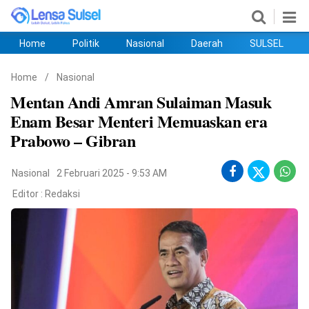
Home
Politik
Nasional
Daerah
SULSEL
Home
Politik
Nasional
Daerah
SULSEL
Ekobis
Hukum
PENDIDIKAN
Olahraga
HIBURAN
Opini
Home
/
Nasional
Mentan Andi Amran Sulaiman Masuk
Enam Besar Menteri Memuaskan era
Prabowo – Gibran
Nasional
2 Februari 2025 - 9:53 AM
Editor :
Redaksi
©
Copyright
2026
lensasulsel.com
.
All
Right