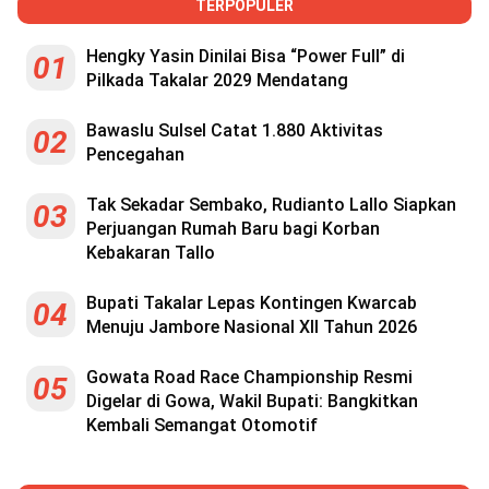
TERPOPULER
Hengky Yasin Dinilai Bisa “Power Full” di
01
Pilkada Takalar 2029 Mendatang
Bawaslu Sulsel Catat 1.880 Aktivitas
02
Pencegahan
Tak Sekadar Sembako, Rudianto Lallo Siapkan
03
Perjuangan Rumah Baru bagi Korban
Kebakaran Tallo
Bupati Takalar Lepas Kontingen Kwarcab
04
Menuju Jambore Nasional XII Tahun 2026
Gowata Road Race Championship Resmi
05
Digelar di Gowa, Wakil Bupati: Bangkitkan
Kembali Semangat Otomotif