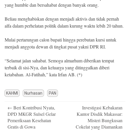
yang humble dan bersahabat dengan banyak orang.
Beliau menghabiskan dengan menjadi aktivis dan tidak pernah
alfa dalam perhelatan politik dalam kurung waktu lebih 20 tahun.
Mulai pertarungan calon bupati hingga perebutan kursi untuk
menjadi anggota dewan di tingkat pusat yakni DPR RI.
“Selamat jalan sahabat. Semoga almarhum diberikan tempat
terbaik di sisi-Nya, dan keluarga yang ditinggalkan diberi
ketabahan. Al-Fatihah,” kata Irfan AB. (*)
KAHMI
Nurhasan
PAN
Post
←
Beri Kontribusi Nyata,
Investigasi Kebakaran
navigation
DPD MKGR Sulsel Gelar
Kantor Disdik Makassar:
Pemeriksaan Kesehatan
Misteri Bungkusan
Gratis di Gowa
Cokelat yang Diamankan