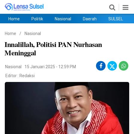
Home
Politik
Nasional
Daerah
SULSEL
Home
Politik
Nasional
Daerah
SULSEL
Ekobis
Hukum
PENDIDIKAN
Olahraga
HIBURAN
Opini
Home
/
Nasional
Innalillah, Politisi PAN Nurhasan
Meninggal
Nasional
15 Januari 2025 - 12:59 PM
Editor :
Redaksi
©
Copyright
2026
lensasulsel.com
.
All
Right