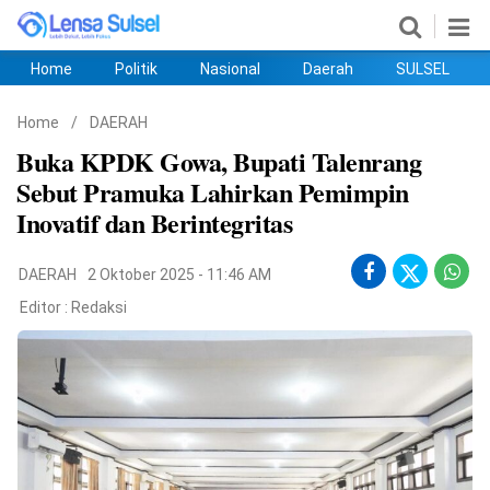
Home
Politik
Nasional
Daerah
SULSEL
Home
Politik
Nasional
Daerah
SULSEL
Ekobis
Hukum
PENDIDIKAN
Olahraga
HIBURAN
Opini
Home
/
DAERAH
Buka KPDK Gowa, Bupati Talenrang
Sebut Pramuka Lahirkan Pemimpin
Inovatif dan Berintegritas
DAERAH
2 Oktober 2025 - 11:46 AM
Editor :
Redaksi
©
Copyright
2026
lensasulsel.com
.
All
Right