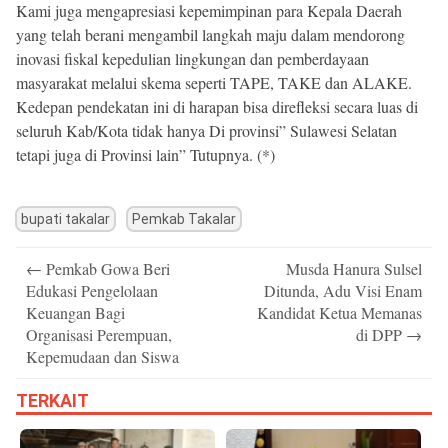
Kami juga mengapresiasi kepemimpinan para Kepala Daerah
yang telah berani mengambil langkah maju dalam mendorong
inovasi fiskal kepedulian lingkungan dan pemberdayaan
masyarakat melalui skema seperti TAPE, TAKE dan ALAKE.
Kedepan pendekatan ini di harapan bisa direfleksi secara luas di
seluruh Kab/Kota tidak hanya Di provinsi” Sulawesi Selatan
tetapi juga di Provinsi lain” Tutupnya. (*)
bupati takalar
Pemkab Takalar
Post
←
Pemkab Gowa Beri
Musda Hanura Sulsel
navigation
Edukasi Pengelolaan
Ditunda, Adu Visi Enam
Keuangan Bagi
Kandidat Ketua Memanas
Organisasi Perempuan,
di DPP
→
Kepemudaan dan Siswa
TERKAIT