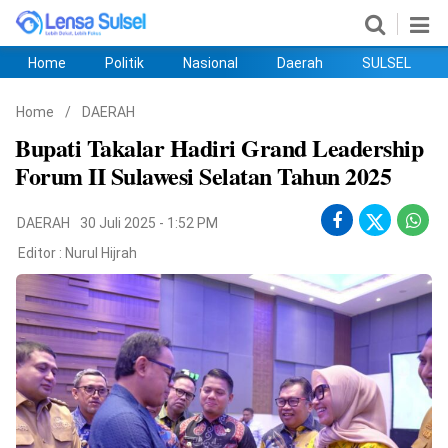
Home
Politik
Nasional
Daerah
SULSEL
Home
Politik
Nasional
Daerah
SULSEL
Ekobis
Hukum
PENDIDIKAN
Olahraga
HIBURAN
Opini
Home
/
DAERAH
Bupati Takalar Hadiri Grand Leadership
Forum II Sulawesi Selatan Tahun 2025
DAERAH
30 Juli 2025 - 1:52 PM
Editor :
Nurul Hijrah
©
Copyright
2026
lensasulsel.com
.
All
Right