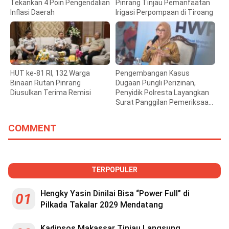
Tekankan 4 Poin Pengendalian
Pinrang Tinjau Pemanfaatan
Inflasi Daerah
Irigasi Perpompaan di Tiroang
HUT ke-81 RI, 132 Warga
Pengembangan Kasus
Binaan Rutan Pinrang
Dugaan Pungli Perizinan,
Diusulkan Terima Remisi
Penyidik Polresta Layangkan
Surat Panggilan Pemeriksaan
Bupati Gowa
COMMENT
TERPOPULER
Hengky Yasin Dinilai Bisa “Power Full” di
01
Pilkada Takalar 2029 Mendatang
Kadinsos Makassar Tinjau Langsung