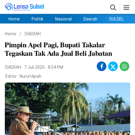
Home
Politik
Nasional
Daerah
SULSEL
Home
Politik
Nasional
Daerah
SULSEL
Ekobis
Hukum
PENDIDIKAN
Olahraga
HIBURAN
Opini
Home
/
DAERAH
Pimpin Apel Pagi, Bupati Takalar
Tegaskan Tak Ada Jual Beli Jabatan
DAERAH
7 Juli 2025 - 8:54 PM
Editor :
Nurul Hijrah
©
Copyright
2026
lensasulsel.com
.
All
Right