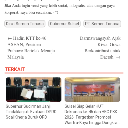
Jika Anda ingin versi yang lebih santai, infografis, atau dengan gaya
korporat, saya bisa sesuaikan. (*)
Dirut Semen Tonasa
Gubernur Sulsel
PT Semen Tonasa
Post
←
Hadiri KTT ke-46
Darmawangsyah Ajak
navigation
ASEAN, Presiden
Kiwal Gowa
Prabowo Bertolak Menuju
Berkontribusi untuk
Malaysia
Daerah
→
TERKAIT
Gubernur Sudirman Janji
Sulsel Siap Gelar HUT
Tindaklanjuti Evaluasi DPRD
Dekranas ke-46 dan HKG PKK
Soal Kinerja Buruk OPD
2026, Targetkan Promosi
Wastra-Kriya hingga Dongkrak
Ekonomi Daerah