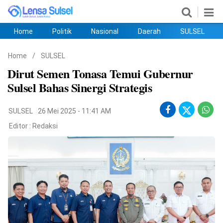
Home
Politik
Nasional
Daerah
SULSEL
Home
Politik
Nasional
Daerah
SULSEL
Ekobis
Hukum
PENDIDIKAN
Olahraga
HIBURAN
Opini
Home
/
SULSEL
Dirut Semen Tonasa Temui Gubernur
Sulsel Bahas Sinergi Strategis
SULSEL
26 Mei 2025 - 11:41 AM
Editor :
Redaksi
©
Copyright
2026
lensasulsel.com
.
All
Right