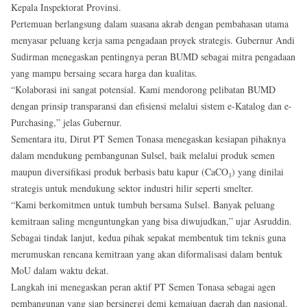
Kepala Inspektorat Provinsi.
Pertemuan berlangsung dalam suasana akrab dengan pembahasan utama
menyasar peluang kerja sama pengadaan proyek strategis. Gubernur Andi
Sudirman menegaskan pentingnya peran BUMD sebagai mitra pengadaan
yang mampu bersaing secara harga dan kualitas.
“Kolaborasi ini sangat potensial. Kami mendorong pelibatan BUMD
dengan prinsip transparansi dan efisiensi melalui sistem e-Katalog dan e-
Purchasing,” jelas Gubernur.
Sementara itu, Dirut PT Semen Tonasa menegaskan kesiapan pihaknya
dalam mendukung pembangunan Sulsel, baik melalui produk semen
maupun diversifikasi produk berbasis batu kapur (CaCO₃) yang dinilai
strategis untuk mendukung sektor industri hilir seperti smelter.
“Kami berkomitmen untuk tumbuh bersama Sulsel. Banyak peluang
kemitraan saling menguntungkan yang bisa diwujudkan,” ujar Asruddin.
Sebagai tindak lanjut, kedua pihak sepakat membentuk tim teknis guna
merumuskan rencana kemitraan yang akan diformalisasi dalam bentuk
MoU dalam waktu dekat.
Langkah ini menegaskan peran aktif PT Semen Tonasa sebagai agen
pembangunan yang siap bersinergi demi kemajuan daerah dan nasional.