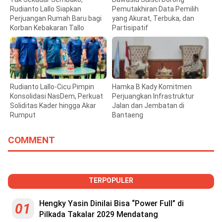
Rudianto Lallo Siapkan
Pemutakhiran Data Pemilih
Perjuangan Rumah Baru bagi
yang Akurat, Terbuka, dan
Korban Kebakaran Tallo
Partisipatif
Rudianto Lallo-Cicu Pimpin
Hamka B Kady Komitmen
Konsolidasi NasDem, Perkuat
Perjuangkan Infrastruktur
Soliditas Kader hingga Akar
Jalan dan Jembatan di
Rumput
Bantaeng
COMMENT
TERPOPULER
Hengky Yasin Dinilai Bisa “Power Full” di
01
Pilkada Takalar 2029 Mendatang