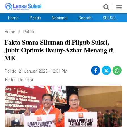
Home
Politik
Nasional
Daerah
SULSEL
Home
Politik
Nasional
Daerah
SULSEL
Ekobis
Hukum
PENDIDIKAN
Olahraga
HIBURAN
Opini
Home
/
Politik
Fakta Suara Siluman di Pilgub Sulsel,
Jubir Optimis Danny-Azhar Menang di
MK
Politik
21 Januari 2025 - 12:31 PM
Editor :
Redaksi
©
Copyright
2026
lensasulsel.com
.
All
Right