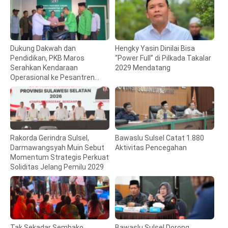
Dukung Dakwah dan
Hengky Yasin Dinilai Bisa
Pendidikan, PKB Maros
“Power Full” di Pilkada Takalar
Serahkan Kendaraan
2029 Mendatang
Operasional ke Pesantren
Hidayatullah
Rakorda Gerindra Sulsel,
Bawaslu Sulsel Catat 1.880
Darmawangsyah Muin Sebut
Aktivitas Pencegahan
Momentum Strategis Perkuat
Soliditas Jelang Pemilu 2029
Tak Sekadar Sembako,
Bawaslu Sulsel Dorong