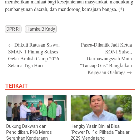
memberikan manfaat bagi kesejahteraan masyarakat, mendukung
pembangunan daerah, dan mendorong kemajuan bangsa. (*)
DPR RI
Hamka B Kady
Post
←
Diikuti Ratusan Siswa,
Pasca-Dilantik Jadi Ketua
navigation
SMAN 1 Pinrang Sukses
KONI Sulsel,
Gelar Aralish Camp 2026
Darmawangsyah Muin
Selama Tiga Hari
“Tancap Gas” Bangkitkan
Kejayaan Olahraga
→
TERKAIT
Dukung Dakwah dan
Hengky Yasin Dinilai Bisa
Pendidikan, PKB Maros
“Power Full” di Pilkada Takalar
Serahkan Kendaraan
2029 Mendatang