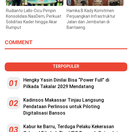
Rudianto Lallo-Cicu Pimpin
Hamka B Kady Komitmen
Konsolidasi NasDem, Perkuat
Perjuangkan Infrastruktur
Soliditas Kader hingga Akar
Jalan dan Jembatan di
Rumput
Bantaeng
COMMENT
TERPOPULER
Hengky Yasin Dinilai Bisa “Power Full” di
01
Pilkada Takalar 2029 Mendatang
Kadinsos Makassar Tinjau Langsung
02
Pendataan Perlinsos untuk Piloting
Digitalisasi Bansos
Kabur ke Barru, Terduga Pelaku Kekerasan
03