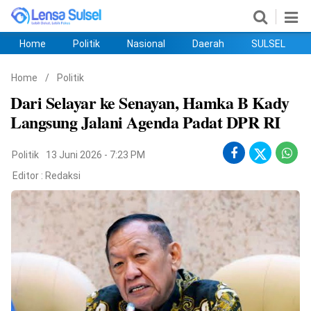
Home
Politik
Nasional
Daerah
SULSEL
Home
Politik
Nasional
Daerah
SULSEL
Ekobis
Hukum
PENDIDIKAN
Olahraga
HIBURAN
Opini
Home
/
Politik
Dari Selayar ke Senayan, Hamka B Kady
Langsung Jalani Agenda Padat DPR RI
Politik
13 Juni 2026 - 7:23 PM
Editor :
Redaksi
©
Copyright
2026
lensasulsel.com
.
All
Right