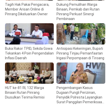
Tagih Hak Pakai Pengacara,
Dukung Pemulihan Warga
Member Arisan Online di
Binaan, Pemkab dan Rutan
Pinrang Dikeluarkan Owner
Pinrang Perkuat Sinergi
Pembinaan
Buka Rakor TPID, Sekda Gowa
Antisipasi Kekeringan, Bupati
Tekankan 4 Poin Pengendalian
Pinrang Tinjau Pemanfaatan
Inflasi Daerah
Irigasi Perpompaan di Tiroang
HUT ke-81 RI, 132 Warga
Pengembangan Kasus
Binaan Rutan Pinrang
Dugaan Pungli Perizinan,
Diusulkan Terima Remisi
Penyidik Polresta Layangkan
Surat Panggilan Pemeriksaan
Bupati Gowa