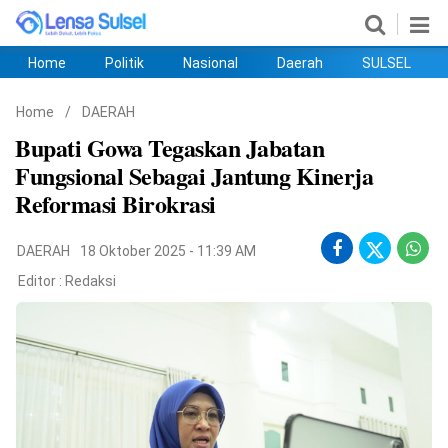
Home
Politik
Nasional
Daerah
SULSEL
Home
Politik
Nasional
Daerah
SULSEL
Ekobis
Hukum
PENDIDIKAN
Olahraga
HIBURAN
Opini
Home
/
DAERAH
Bupati Gowa Tegaskan Jabatan
Fungsional Sebagai Jantung Kinerja
Reformasi Birokrasi
DAERAH
18 Oktober 2025 - 11:39 AM
Editor :
Redaksi
©
Copyright
2026
lensasulsel.com
.
All
Right