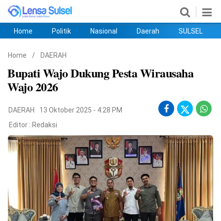
Home
Politik
Nasional
Daerah
SULSEL
Home
Politik
Nasional
Daerah
SULSEL
Ekobis
Hukum
PENDIDIKAN
Olahraga
HIBURAN
Opini
Home
/
DAERAH
Bupati Wajo Dukung Pesta Wirausaha
Wajo 2026
DAERAH
13 Oktober 2025 - 4:28 PM
Editor :
Redaksi
©
Copyright
2026
lensasulsel.com
.
All
Right