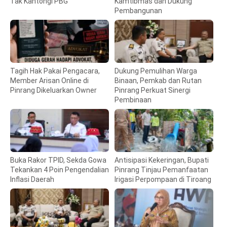
Tak Kantongi PBG
Kamtibmas dan Dukung
Pembangunan
Tagih Hak Pakai Pengacara,
Dukung Pemulihan Warga
Member Arisan Online di
Binaan, Pemkab dan Rutan
Pinrang Dikeluarkan Owner
Pinrang Perkuat Sinergi
Pembinaan
Buka Rakor TPID, Sekda Gowa
Antisipasi Kekeringan, Bupati
Tekankan 4 Poin Pengendalian
Pinrang Tinjau Pemanfaatan
Inflasi Daerah
Irigasi Perpompaan di Tiroang