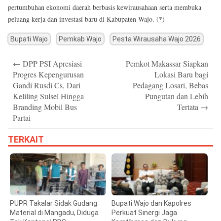
pertumbuhan ekonomi daerah berbasis kewirausahaan serta membuka
peluang kerja dan investasi baru di Kabupaten Wajo. (*)
Bupati Wajo
Pemkab Wajo
Pesta Wirausaha Wajo 2026
Post
←
DPP PSI Apresiasi
Pemkot Makassar Siapkan
navigation
Progres Kepengurusan
Lokasi Baru bagi
Gandi Rusdi Cs, Dari
Pedagang Losari, Bebas
Keliling Sulsel Hingga
Pungutan dan Lebih
Branding Mobil Bus
Tertata
→
Partai
TERKAIT
PUPR Takalar Sidak Gudang
Bupati Wajo dan Kapolres
Material di Mangadu, Diduga
Perkuat Sinergi Jaga