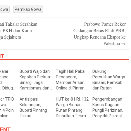
Gowa
Pemkab Gowa
ti Takalar Serahkan
Prabowo Pamer Rekor
n
n PKH dan Kartu
Cadangan Beras RI di PBB,
a Sejahtera
Ungkap Rencana Ekspor ke
Palestina
→
IT
alar
Bupati Wajo dan
Tagih Hak Pakai
Dukung
dang
Kapolres Perkuat
Pengacara,
Pemulihan Warga
di
Sinergi Jaga
Member Arisan
Binaan, Pemkab
, Diduga
Kamtibmas dan
Online di Pinrang
dan Rutan
ongi PBG
Dukung
Dikeluarkan
Pinrang Perkuat
or TPID,
Pembangunan
Antisipasi
Owner
HUT ke-81 RI, 132
Sinergi
Pengembangan
owa
Kekeringan,
Warga Binaan
Pembinaan
Kasus Dugaan
 4 Poin
Bupati Pinrang
Rutan Pinrang
Pungli Perizinan,
lian
Tinjau
Diusulkan Terima
Penyidik Polresta
aerah
Pemanfaatan
Remisi
Layangkan Surat
Irigasi
Panggilan
ENT