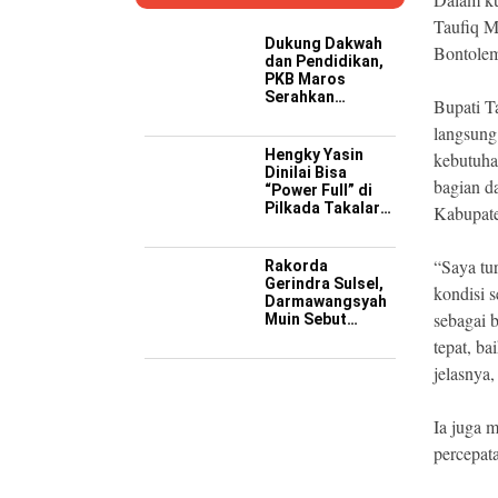
Taufiq M
Dukung Dakwah
Bontolem
dan Pendidikan,
PKB Maros
Serahkan
Bupati T
Kendaraan
langsung
Operasional ke
Pesantren
Hengky Yasin
kebutuhan
Hidayatullah
Dinilai Bisa
bagian d
“Power Full” di
Pilkada Takalar
Kabupat
2029 Mendatang
“Saya tu
Rakorda
Gerindra Sulsel,
kondisi s
Darmawangsyah
sebagai 
Muin Sebut
Momentum
tepat, b
Strategis
jelasnya,
Perkuat Soliditas
Jelang Pemilu
2029
Ia juga 
percepat