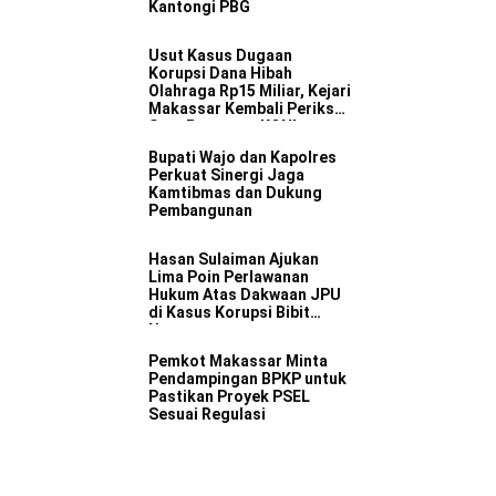
Kantongi PBG
Usut Kasus Dugaan
Korupsi Dana Hibah
Olahraga Rp15 Miliar, Kejari
Makassar Kembali Periksa
Satu Pengurus KONI
Bupati Wajo dan Kapolres
Perkuat Sinergi Jaga
Kamtibmas dan Dukung
Pembangunan
Hasan Sulaiman Ajukan
Lima Poin Perlawanan
Hukum Atas Dakwaan JPU
di Kasus Korupsi Bibit
Nanas
Pemkot Makassar Minta
Pendampingan BPKP untuk
Pastikan Proyek PSEL
Sesuai Regulasi