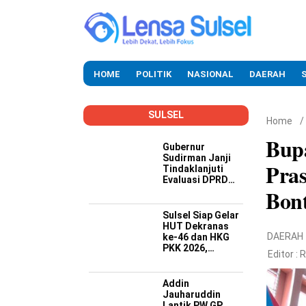
HOME
POLITIK
NASIONAL
DAERAH
SULSEL
Home
/
Bupa
Gubernur
Sudirman Janji
Pras
Tindaklanjuti
Evaluasi DPRD
Bon
Soal Kinerja
Buruk OPD
Sulsel Siap Gelar
HUT Dekranas
DAERAH
ke-46 dan HKG
PKK 2026,
Editor :
R
Targetkan
Promosi Wastra-
Kriya hingga
Addin
Dongkrak
Jauharuddin
Ekonomi Daerah
Lantik PW GP