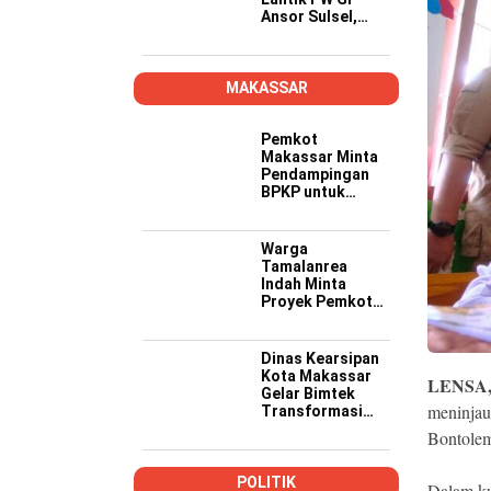
Ansor Sulsel,
Tekankan Kader
Kompeten,
Kreatif, dan Siap
Wujudkan
MAKASSAR
Ketahanan
Pangan
Pemkot
Makassar Minta
Pendampingan
BPKP untuk
Pastikan Proyek
PSEL Sesuai
Regulasi
Warga
Tamalanrea
Indah Minta
Proyek Pemkot
Makassar Lebih
Transparan,
Musyawarah
Dinas Kearsipan
Berakhir dengan
Kota Makassar
LENSA
Kesepakatan
Gelar Bimtek
meninjau
Transformasi
Kearsipan di
Bontole
Yogyakarta
POLITIK
Dalam ku