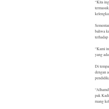
“Kita in
termasuk 
kelengka
Sementar
bahwa ku
terhadap
“Kami in
yang ada
Di tempa
dengan a
pendidika
“Alhamdu
pak Kadi
ruang kel