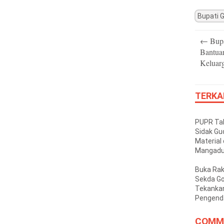
Bupati 
Post
←
Bupa
navigatio
Bantua
Keluarg
TERKA
PUPR Tak
Sidak Gu
Material 
Mangadu
Tak Kant
Buka Rak
Sekda G
Tekankan
Pengenda
Inflasi D
COMM