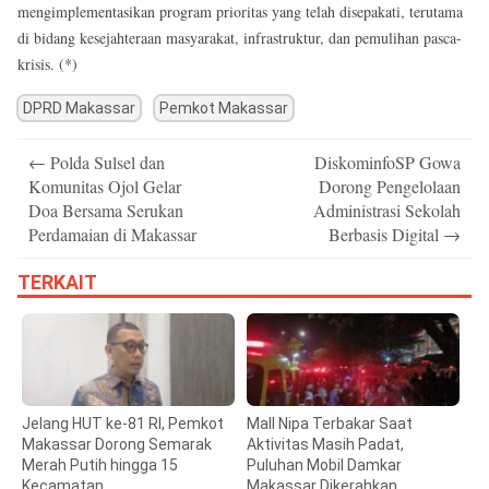
mengimplementasikan program prioritas yang telah disepakati, terutama
di bidang kesejahteraan masyarakat, infrastruktur, dan pemulihan pasca-
krisis. (*)
DPRD Makassar
Pemkot Makassar
Post
←
Polda Sulsel dan
DiskominfoSP Gowa
navigation
Komunitas Ojol Gelar
Dorong Pengelolaan
Doa Bersama Serukan
Administrasi Sekolah
Perdamaian di Makassar
Berbasis Digital
→
TERKAIT
Jelang HUT ke-81 RI, Pemkot
Mall Nipa Terbakar Saat
Makassar Dorong Semarak
Aktivitas Masih Padat,
Merah Putih hingga 15
Puluhan Mobil Damkar
Kecamatan
Makassar Dikerahkan