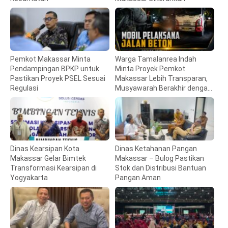
Pemkot Makassar Minta
Warga Tamalanrea Indah
Pendampingan BPKP untuk
Minta Proyek Pemkot
Pastikan Proyek PSEL Sesuai
Makassar Lebih Transparan,
Regulasi
Musyawarah Berakhir dengan
Kesepakatan
Dinas Kearsipan Kota
Dinas Ketahanan Pangan
Makassar Gelar Bimtek
Makassar – Bulog Pastikan
Transformasi Kearsipan di
Stok dan Distribusi Bantuan
Yogyakarta
Pangan Aman