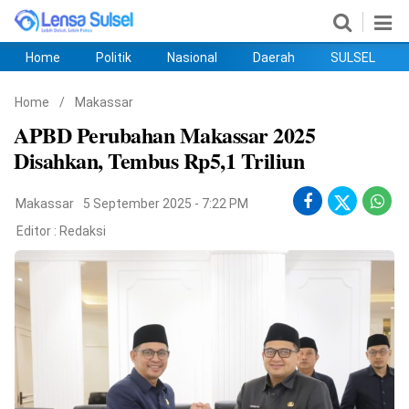
Home
Politik
Nasional
Daerah
SULSEL
Home
Politik
Nasional
Daerah
SULSEL
Ekobis
Hukum
PENDIDIKAN
Olahraga
HIBURAN
Opini
Home
/
Makassar
APBD Perubahan Makassar 2025
Disahkan, Tembus Rp5,1 Triliun
Makassar
5 September 2025 - 7:22 PM
Editor :
Redaksi
©
Copyright
2026
lensasulsel.com
.
All
Right