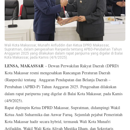
Reserved
Wali Kota Makassar, Munafri Arifuddin dan Ketua DPRD Makassar,
Supratman, dalam pengesahan Ranperda tentang APBD-Perubahan Tahun
Anggaran 2025 yang dilakukan dalam rapat paripurna yang digelar di Balai
Kota Makassar, pada Kamis (4/9/2025).
LENSA, MAKASSAR
– Dewan Perwakilan Rakyat Daerah (DPRD)
Kota Makassar resmi mengesahkan Rancangan Peraturan Daerah
(Ranperda) tentang Anggaran Pendapatan dan Belanja Daerah –
Perubahan (APBD-P) Tahun Anggaran 2025. Pengesahan dilakukan
dalam rapat paripurna yang digelar di Balai Kota Makassar, pada Kamis
(4/9/2025).
Rapat dipimpin Ketua DPRD Makassar, Supratman, didampingi Wakil
Ketua Andi Suharmika dan Anwar Faruq. Sejumlah pejabat Pemerintah
Kota Makassar hadir secara hybrid, termasuk Wali Kota Munafri
Arifuddin, Wakil Wali Kota Aliyah Mustika Ilham, dan Sekretaris