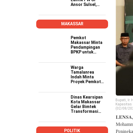
Ansor Sulsel,
Tekankan Kader
Kompeten,
Kreatif, dan Siap
Wujudkan
MAKASSAR
Ketahanan
Pangan
Pemkot
Makassar Minta
Pendampingan
BPKP untuk
Pastikan Proyek
PSEL Sesuai
Regulasi
Warga
Tamalanrea
Indah Minta
Proyek Pemkot
Makassar Lebih
Transparan,
Musyawarah
Dinas Kearsipan
Bupati, I
Berakhir dengan
Kota Makassar
Kapasitas
Kesepakatan
Gelar Bimtek
(02/08/20
Transformasi
LENSA
Kearsipan di
Yogyakarta
Mohamma
Peningka
POLITIK