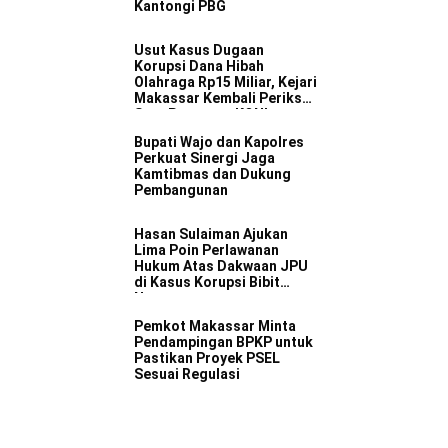
Kantongi PBG
Usut Kasus Dugaan
Korupsi Dana Hibah
Olahraga Rp15 Miliar, Kejari
Makassar Kembali Periksa
Satu Pengurus KONI
Bupati Wajo dan Kapolres
Perkuat Sinergi Jaga
Kamtibmas dan Dukung
Pembangunan
Hasan Sulaiman Ajukan
Lima Poin Perlawanan
Hukum Atas Dakwaan JPU
di Kasus Korupsi Bibit
Nanas
Pemkot Makassar Minta
Pendampingan BPKP untuk
Pastikan Proyek PSEL
Sesuai Regulasi