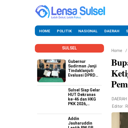
HOME
POLITIK
NASIONAL
DAERAH
SULSEL
Home
/
Bup
Gubernur
Sudirman Janji
Keti
Tindaklanjuti
Evaluasi DPRD
Pem
Soal Kinerja
Buruk OPD
Sulsel Siap Gelar
HUT Dekranas
DAERAH
ke-46 dan HKG
PKK 2026,
Editor :
R
Targetkan
Promosi Wastra-
Kriya hingga
Addin
Dongkrak
Jauharuddin
Ekonomi Daerah
Lantik PW GP