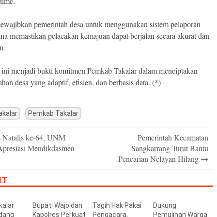
-time.
mewajibkan pemerintah desa untuk menggunakan sistem pelaporan
guna memastikan pelacakan kemajuan dapat berjalan secara akurat dan
n.
 ini menjadi bukti komitmen Pemkab Takalar dalam menciptakan
han desa yang adaptif, efisien, dan berbasis data. (*)
akalar
Pemkab Takalar
 Natalis ke-64, UNM
Pemerintah Kecamatan
n
Apresiasi Mendikdasmen
Sangkarrang Turut Bantu
Pencarian Nelayan Hilang
→
IT
alar
Bupati Wajo dan
Tagih Hak Pakai
Dukung
dang
Kapolres Perkuat
Pengacara,
Pemulihan Warga