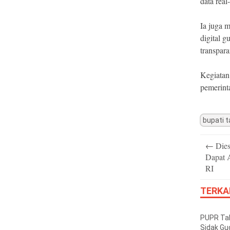
data real
Ia juga 
digital 
transpara
Kegiatan
pemerinta
bupati t
Post
←
Dies
navigatio
Dapat 
RI
TERKA
PUPR Tak
Sidak Gu