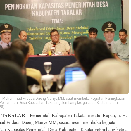
r. H. Mohammad Firdaus Daeng Manye,MM, saat membuka kegiatan Peningkatan
 Pemerintah Desa Kabupaten Takalar gelombang ketiga pada Sabtu malam
25).
, TAKALAR
– Pemerintah Kabupaten Takalar melalui Bupati, Ir. H.
d Firdaus Daeng Manye,MM, secara resmi membuka kegiatan
tan Kapasitas Pemerintah Desa Kabupaten Takalar gelombang ketiga