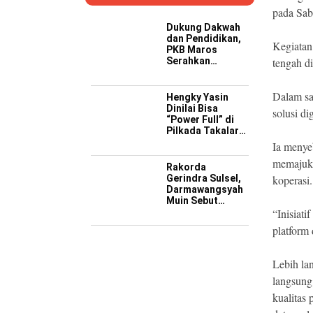
pada Sab
Dukung Dakwah
dan Pendidikan,
Kegiatan 
PKB Maros
Serahkan
tengah d
Kendaraan
Operasional ke
Pesantren
Dalam sa
Hengky Yasin
Hidayatullah
Dinilai Bisa
solusi d
“Power Full” di
Pilkada Takalar
2029 Mendatang
Ia menye
memajukan
Rakorda
Gerindra Sulsel,
koperasi.
Darmawangsyah
Muin Sebut
Momentum
“Inisiati
Strategis
platform 
Perkuat Soliditas
Jelang Pemilu
2029
Lebih la
langsung
kualitas 