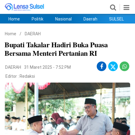
Home
Politik
Nasional
Daerah
SULSEL
Home
Politik
Nasional
Daerah
SULSEL
Ekobis
Hukum
PENDIDIKAN
Olahraga
HIBURAN
Opini
Home
/
DAERAH
Bupati Takalar Hadiri Buka Puasa
Bersama Menteri Pertanian RI
DAERAH
31 Maret 2025 - 7:52 PM
Editor :
Redaksi
©
Copyright
2026
lensasulsel.com
.
All
Right