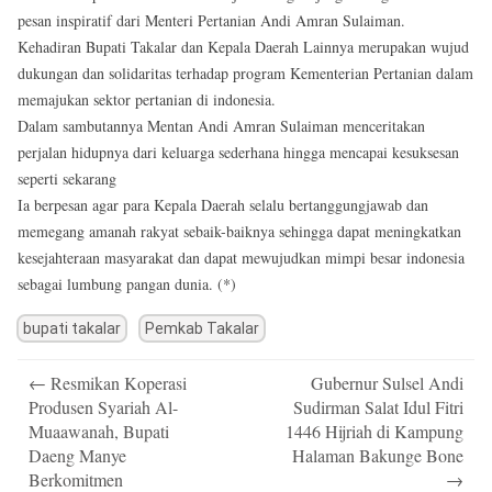
pesan inspiratif dari Menteri Pertanian Andi Amran Sulaiman.
Kehadiran Bupati Takalar dan Kepala Daerah Lainnya merupakan wujud
dukungan dan solidaritas terhadap program Kementerian Pertanian dalam
memajukan sektor pertanian di indonesia.
Dalam sambutannya Mentan Andi Amran Sulaiman menceritakan
perjalan hidupnya dari keluarga sederhana hingga mencapai kesuksesan
seperti sekarang
Ia berpesan agar para Kepala Daerah selalu bertanggungjawab dan
memegang amanah rakyat sebaik-baiknya sehingga dapat meningkatkan
kesejahteraan masyarakat dan dapat mewujudkan mimpi besar indonesia
sebagai lumbung pangan dunia. (*)
bupati takalar
Pemkab Takalar
Post
←
Resmikan Koperasi
Gubernur Sulsel Andi
navigation
Produsen Syariah Al-
Sudirman Salat Idul Fitri
Muaawanah, Bupati
1446 Hijriah di Kampung
Daeng Manye
Halaman Bakunge Bone
Berkomitmen
→