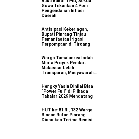
Buka Rakor TPID, Sekda
Gowa Tekankan 4 Poin
Pengendalian Inflasi
Daerah
Antisipasi Kekeringan,
Bupati Pinrang Tinjau
Pemanfaatan Irigasi
Perpompaan di Tiroang
Warga Tamalanrea Indah
Minta Proyek Pemkot
Makassar Lebih
Transparan, Musyawarah
Berakhir dengan
Kesepakatan
Hengky Yasin Dinilai Bisa
“Power Full” di Pilkada
Takalar 2029 Mendatang
HUT ke-81 RI, 132 Warga
Binaan Rutan Pinrang
Diusulkan Terima Remisi