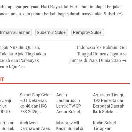
rharap agar perayaan Hari Raya Idul Fitri tahun ini dapat berjalan
ancar, aman, dan penuh berkah bagi seluruh masyarakat Sulsel. (*)
dirman Sulaiman
Gubernur Sulsel
Pemprov Sulsel
ngati Nuzulul Qur’an,
Indonesia Vs Bahrain: Gol
n
Takalar Ajak Tingkatkan
Tunggal Romeny Jaga Asa
badah dan Perbanyak
Timnas di Piala Dunia 2026
→
a Al-Qur’an
IT
r
Sulsel Siap Gelar
Addin
Antusias Tinggi,
 Janji
HUT Dekranas
Jauharuddin
192 Peserta dari
juti
ke-46 dan HKG
Lantik PW GP
Berbagai Daerah
 DPRD
PKK 2026,
Ansor Sulsel,
Ikuti Seleksi
rja Buruk
Targetkan
Tekankan Kader
Beasiswa
lantikan
Promosi Wastra-
Andi Iwan
Kompeten,
Musprov VIII
Sekolah
Kadin Sulsel
Sulsel,
Kriya hingga
Darmawan Aras
Kreatif, dan Siap
Kadin Sulsel di
Penerbang
Tetapkan