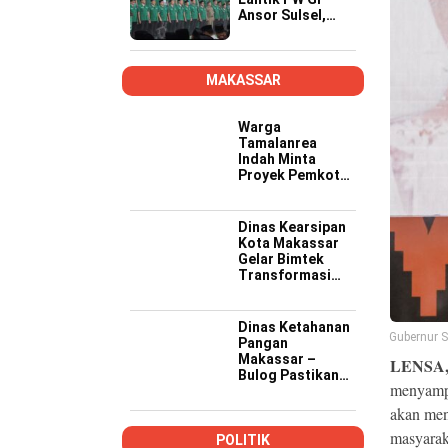
Ansor Sulsel,
Tekankan Kader
Kompeten,
Kreatif, dan Siap
Wujudkan
MAKASSAR
Ketahanan
Pangan
Warga
Tamalanrea
Indah Minta
Proyek Pemkot
Makassar Lebih
Transparan,
Musyawarah
Dinas Kearsipan
Berakhir dengan
Kota Makassar
Kesepakatan
Gelar Bimtek
Transformasi
Kearsipan di
Yogyakarta
Dinas Ketahanan
Gubernur S
Pangan
Makassar –
LENSA
Bulog Pastikan
menyampa
Stok dan
Distribusi
akan men
Bantuan Pangan
masyarak
Aman
POLITIK