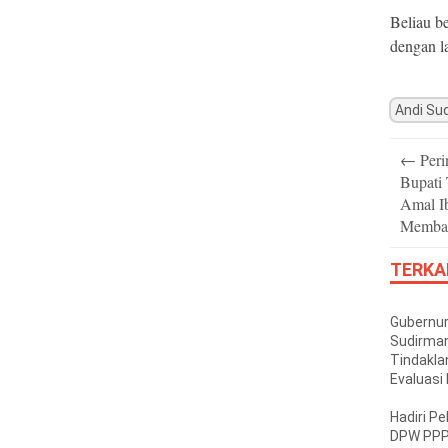
Beliau be
dengan l
Andi Su
Post
←
Peri
navigatio
Bupati 
Amal I
Membac
TERKA
Gubernu
Sudirman
Tindaklan
Evaluasi
Soal Kine
OPD
Hadiri Pe
DPW PPP 