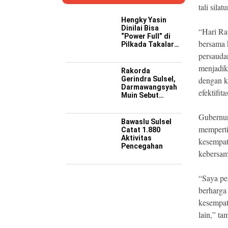
tali sila
Hengky Yasin
Dinilai Bisa
“Hari Ra
“Power Full” di
bersama 
Pilkada Takalar
2029 Mendatang
persauda
menjadik
Rakorda
Gerindra Sulsel,
dengan ke
Darmawangsyah
efektifi
Muin Sebut
Momentum
Strategis
Gubernur
Perkuat Soliditas
Bawaslu Sulsel
Jelang Pemilu
memperti
Catat 1.880
2029
Aktivitas
kesempat
Pencegahan
kebersam
“Saya pe
berharga 
kesempat
lain,” t