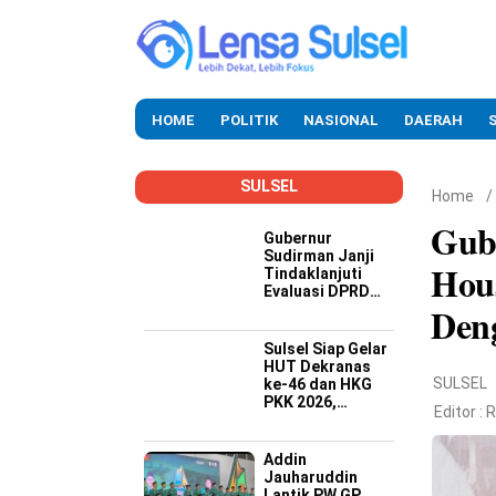
HOME
POLITIK
NASIONAL
DAERAH
SULSEL
Home
/
Gub
Gubernur
Sudirman Janji
Hous
Tindaklanjuti
Evaluasi DPRD
Den
Soal Kinerja
Buruk OPD
Sulsel Siap Gelar
HUT Dekranas
SULSEL
ke-46 dan HKG
PKK 2026,
Editor :
R
Targetkan
Promosi Wastra-
Kriya hingga
Addin
Dongkrak
Jauharuddin
Ekonomi Daerah
Lantik PW GP