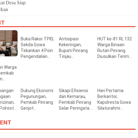
kat Desa Siap
rkan
IT
Buka Rakor TPID,
Antisipasi
HUT ke-81 RI, 132
Sekda Gowa
Kekeringan,
Warga Binaan
Tekankan 4 Poin
Bupati Pinrang
Rutan Pinrang
Pengendalian
Tinjau
Diusulkan Terima
Inflasi Daerah
Pemanfaatan
Remisi
an Warga
Irigasi
 Pemkab
Perpompaan di
an
Tiroang
Perkuat
bangan
Dukung Ekonomi
Sikapi Efisiensi
Hari Pertama
an
ugaan
Pegunungan,
dan Kemarau,
Berkantor,
rizinan,
Pemkab Pinrang
Pemkab Pinrang
Kapolresta Gowa
 Polresta
Genjot
Gelar Peringatan
Silaturahmi
n Surat
Pembangunan
HUT ke-81 RI
dengan Wakil
n
Jalan Bungi–
Secara
Bupati
ENT
saan
Rajang–Padang
Sederhana
Darmawangsyah
Gowa
Muin