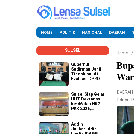
HOME
POLITIK
NASIONAL
DAERAH
SULSEL
Home
/
Bup
Gubernur
Sudirman Janji
War
Tindaklanjuti
Evaluasi DPRD
Soal Kinerja
Buruk OPD
DAERAH
Sulsel Siap Gelar
HUT Dekranas
Editor :
R
ke-46 dan HKG
PKK 2026,
Targetkan
Promosi Wastra-
Kriya hingga
Addin
Dongkrak
Jauharuddin
Ekonomi Daerah
Lantik PW GP