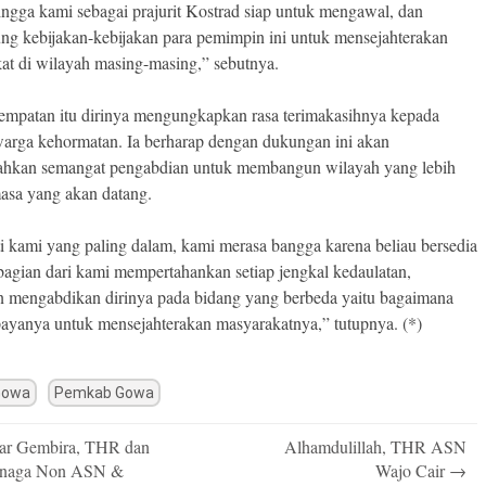
hingga kami sebagai prajurit Kostrad siap untuk mengawal, dan
g kebijakan-kebijakan para pemimpin ini untuk mensejahterakan
at di wilayah masing-masing,” sebutnya.
empatan itu dirinya mengungkapkan rasa terimakasihnya kepada
warga kehormatan. Ia berharap dengan dukungan ini akan
kan semangat pengabdian untuk membangun wilayah yang lebih
masa yang akan datang.
ti kami yang paling dalam, kami merasa bangga karena beliau bersedia
bagian dari kami mempertahankan setiap jengkal kedaulatan,
 mengabdikan dirinya pada bidang yang berbeda yaitu bagaimana
ayanya untuk mensejahterakan masyarakatnya,” tutupnya. (*)
Gowa
Pemkab Gowa
r Gembira, THR dan
Alhamdulillah, THR ASN
n
enaga Non ASN &
Wajo Cair
→