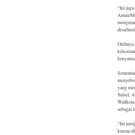
“Ini juga
Aman/Mas
menguran
desa/lura
Olehnya 
kehormat
kenyaman
Sementar
menyebut
yang men
Sulsel, 
Walikota
sebagai 
“Ini menj
karena d