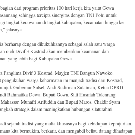
 bagian dari program prioritas 100 hari kerja kita yaitu Gowa
annang sehingga tercipta sinergitas dengan TNI-Polri untuk
gi tingkat kerawanan di tingkat kabupaten, kecamatan hingga ke
h,” jelasnya.
ia berharap dengan dikukuhkannya sebagai salah satu warga
an oleh Divif 3 Kostrad akan memberikan keamanan dan
an yang lebih bagi Kabupaten Gowa.
a Panglima Divif 3 Kostrad, Mayjen TNI Bangun Nawoko,
 pengukuhan warga kehormatan ini menjadi tradisi dari Kostrad,
unjuk Gubernur Sulsel, Andi Sudirman Sulaiman, Ketua DPRD
Andi Rahmatika Dewa, Bupati Gowa, Sitti Husniah Talenrang,
 Makassar, Munafri Arifuddin dan Bupati Maros, Chaidir Syam
langkah strategis dalam meningkatkan hubungan silaturahmi.
adi sejarah tradisi yang mulia khususnya bagi kehidupan keprajuritan,
imana kita bermukim, berkarir, dan mengabdi beliau datang dihadapan