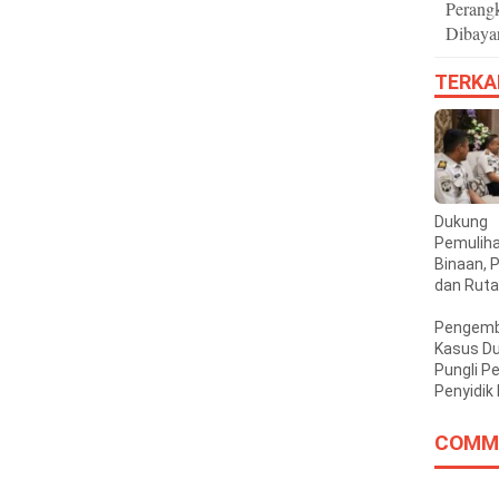
Perang
Dibaya
TERKA
Dukung
Pemulih
Binaan,
dan Rut
Pinrang 
Sinergi
Pengem
Pembina
Kasus D
Pungli Pe
Penyidik
Layangka
Panggila
COMM
Pemerik
Bupati 