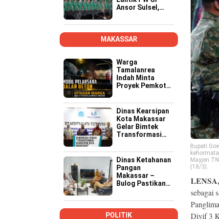
Ansor Sulsel,
Tekankan Kader
Kompeten,
Kreatif, dan Siap
Wujudkan
MAKASSAR
Ketahanan
Pangan
Warga
Tamalanrea
Indah Minta
Proyek Pemkot
Makassar Lebih
Transparan,
Musyawarah
Dinas Kearsipan
Berakhir dengan
Kota Makassar
Kesepakatan
Gelar Bimtek
Transformasi
Kearsipan di
Bupati Gow
Yogyakarta
kehormatan 
Dinas Ketahanan
Mayjen TN
(18/3).
Pangan
Makassar –
LENSA
Bulog Pastikan
Stok dan
sebagai s
Distribusi
Panglima
Bantuan Pangan
Aman
Divif 3 
POLITIK