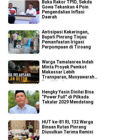
Buka Rakor TPID, Sekda
Gowa Tekankan 4 Poin
Pengendalian Inflasi
Daerah
Antisipasi Kekeringan,
Bupati Pinrang Tinjau
Pemanfaatan Irigasi
Perpompaan di Tiroang
Warga Tamalanrea Indah
Minta Proyek Pemkot
Makassar Lebih
Transparan, Musyawarah
Berakhir dengan
Kesepakatan
Hengky Yasin Dinilai Bisa
“Power Full” di Pilkada
Takalar 2029 Mendatang
HUT ke-81 RI, 132 Warga
Binaan Rutan Pinrang
Diusulkan Terima Remisi