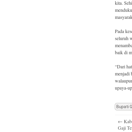
kita. Se
mendukun
masyarak
Pada kes
seluruh 
menambah
baik di 
“Dari ha
menjadi 
walaupun
upaya-up
Bupati 
Post
←
Kaba
navigatio
Gaji T