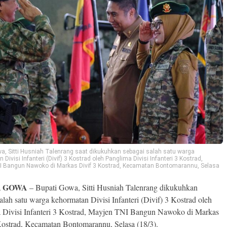
a, Sitti Husniah Talenrang saat dikukuhkan sebagai salah satu warga
Divisi Infanteri (Divif) 3 Kostrad oleh Panglima Divisi Infanteri 3 Kostrad,
I Bangun Nawoko di Markas Divif 3 Kostrad, Kecamatan Bontomarannu, Selasa
, GOWA
– Bupati Gowa, Sitti Husniah Talenrang dikukuhkan
alah satu warga kehormatan Divisi Infanteri (Divif) 3 Kostrad oleh
 Divisi Infanteri 3 Kostrad, Mayjen TNI Bangun Nawoko di Markas
Kostrad, Kecamatan Bontomarannu, Selasa (18/3).