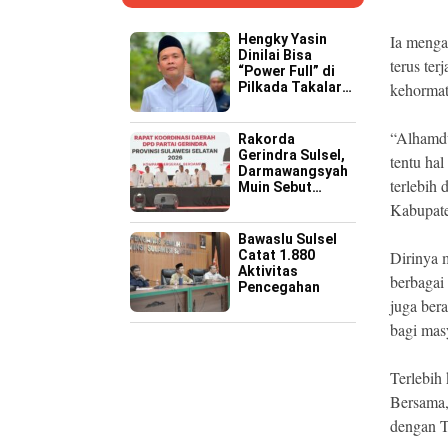
Hengky Yasin
Ia menga
Dinilai Bisa
terus te
“Power Full” di
Pilkada Takalar
kehormat
2029 Mendatang
“Alhamdu
Rakorda
Gerindra Sulsel,
tentu ha
Darmawangsyah
terlebih
Muin Sebut
Momentum
Kabupat
Strategis
Perkuat Soliditas
Bawaslu Sulsel
Jelang Pemilu
Catat 1.880
Dirinya 
2029
Aktivitas
berbagai 
Pencegahan
juga ber
bagi mas
Terlebih
Bersama,
dengan T