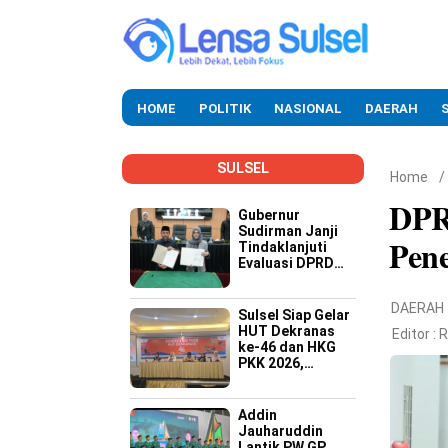
HOME
POLITIK
NASIONAL
DAERAH
SULSEL
Home
/
DPR
Gubernur
Sudirman Janji
Pene
Tindaklanjuti
Evaluasi DPRD
Soal Kinerja
Buruk OPD
DAERAH
Sulsel Siap Gelar
HUT Dekranas
Editor :
R
ke-46 dan HKG
PKK 2026,
Targetkan
Promosi Wastra-
Kriya hingga
Addin
Dongkrak
Jauharuddin
Ekonomi Daerah
Lantik PW GP