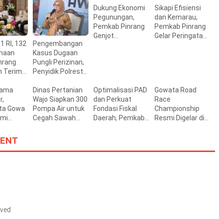
Dukung Ekonomi
Sikapi Efisiensi
Pegunungan,
dan Kemarau,
Pemkab Pinrang
Pemkab Pinrang
Genjot
Gelar Peringatan
1 RI, 132
Pengembangan
Pembangunan
HUT ke-81 RI
inaan
Kasus Dugaan
Jalan Bungi–
Secara
nrang
Pungli Perizinan,
Rajang–Padang
Sederhana
n Terima
Penyidik Polresta
Layangkan Surat
tama
Panggilan
Dinas Pertanian
Optimalisasi PAD
Gowata Road
r,
Pemeriksaan
Wajo Siapkan 300
dan Perkuat
Race
sta Gowa
Bupati Gowa
Pompa Air untuk
Fondasi Fiskal
Championship
hmi
Cegah Sawah
Daerah, Pemkab
Resmi Digelar di
akil
Kekeringan
Gowa-BRI Jalin
Gowa, Wakil
Kerjasama
Bupati:
ENT
angsyah
Bangkitkan
Kembali
Semangat
Otomotif
rved