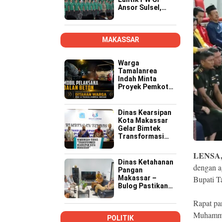
Ansor Sulsel,
Tekankan Kader
Kompeten,
Kreatif, dan Siap
Wujudkan
MAKASSAR
Ketahanan
Pangan
Warga
Tamalanrea
Indah Minta
Proyek Pemkot
Makassar Lebih
Transparan,
Musyawarah
Dinas Kearsipan
Berakhir dengan
Kota Makassar
Kesepakatan
Gelar Bimtek
Transformasi
Kearsipan di
Yogyakarta
LENSA
Dinas Ketahanan
dengan a
Pangan
Makassar –
Bupati T
Bulog Pastikan
Stok dan
Distribusi
Rapat pa
Bantuan Pangan
Muhammad
Aman
POLITIK