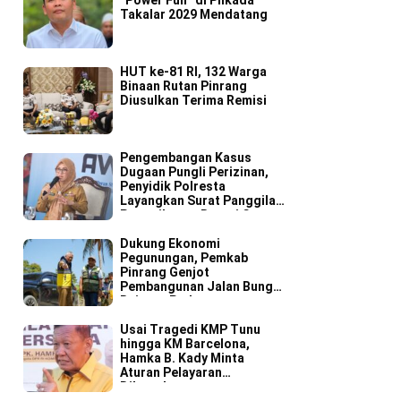
“Power Full” di Pilkada
Takalar 2029 Mendatang
HUT ke-81 RI, 132 Warga
Binaan Rutan Pinrang
Diusulkan Terima Remisi
Pengembangan Kasus
Dugaan Pungli Perizinan,
Penyidik Polresta
Layangkan Surat Panggilan
Pemeriksaan Bupati Gowa
Dukung Ekonomi
Pegunungan, Pemkab
Pinrang Genjot
Pembangunan Jalan Bungi–
Rajang–Padang
Usai Tragedi KMP Tunu
hingga KM Barcelona,
Hamka B. Kady Minta
Aturan Pelayaran
Dibongkar