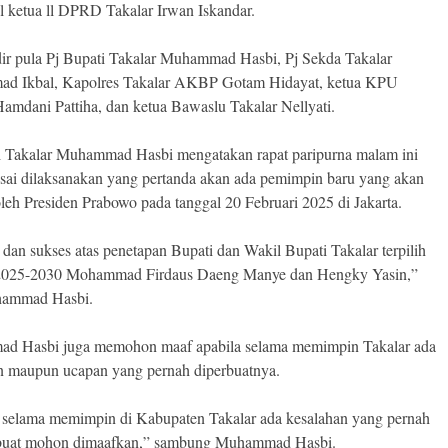
l ketua ll DPRD Takalar Irwan Iskandar.
dir pula Pj Bupati Takalar Muhammad Hasbi, Pj Sekda Takalar
d Ikbal, Kapolres Takalar AKBP Gotam Hidayat, ketua KPU
Hamdani Pattiha, dan ketua Bawaslu Takalar Nellyati.
i Takalar Muhammad Hasbi mengatakan rapat paripurna malam ini
lesai dilaksanakan yang pertanda akan ada pemimpin baru yang akan
oleh Presiden Prabowo pada tanggal 20 Februari 2025 di Jakarta.
 dan sukses atas penetapan Bupati dan Wakil Bupati Takalar terpilih
 2025-2030 Mohammad Firdaus Daeng Manye dan Hengky Yasin,”
hammad Hasbi.
d Hasbi juga memohon maaf apabila selama memimpin Takalar ada
n maupun ucapan yang pernah diperbuatnya.
 selama memimpin di Kabupaten Takalar ada kesalahan yang pernah
rbuat mohon dimaafkan,” sambung Muhammad Hasbi.