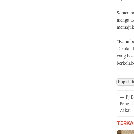
Sementar
mengatak
memajuka
“Kami be
Takalar,
yang bis
berkolab
bupati t
Post
←
Pj B
navigatio
Pengha
Zakat T
TERKA