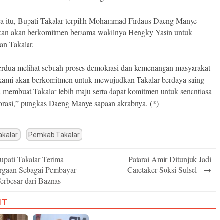
a itu, Bupati Takalar terpilih Mohammad Firdaus Daeng Manye
an akan berkomitmen bersama wakilnya Hengky Yasin untuk
n Takalar.
rdua melihat sebuah proses demokrasi dan kemenangan masyarakat
 kami akan berkomitmen untuk mewujudkan Takalar berdaya saing
a membuat Takalar lebih maju serta dapat komitmen untuk senantiasa
orasi,” pungkas Daeng Manye sapaan akrabnya. (*)
akalar
Pemkab Takalar
upati Takalar Terima
Patarai Amir Ditunjuk Jadi
n
rgaan Sebagai Pembayar
Caretaker Soksi Sulsel
→
erbesar dari Baznas
IT