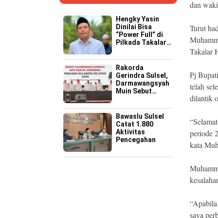
dan waki
Hengky Yasin
Dinilai Bisa
Turut ha
“Power Full” di
Muhamma
Pilkada Takalar
2029 Mendatang
Takalar 
Rakorda
Pj Bupat
Gerindra Sulsel,
Darmawangsyah
telah se
Muin Sebut
dilantik 
Momentum
Strategis
Perkuat Soliditas
Bawaslu Sulsel
“Selamat
Jelang Pemilu
Catat 1.880
2029
Aktivitas
periode
Pencegahan
kata Mu
Muhamma
kesalaha
“Apabila
saya pe