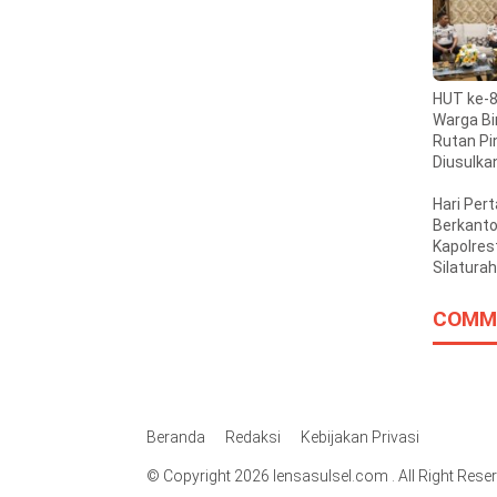
HUT ke-8
Warga B
Rutan Pi
Diusulka
Remisi
Hari Per
Berkanto
Kapolre
Silatura
dengan W
Bupati
COMM
Darmaw
Muin
Beranda
Redaksi
Kebijakan Privasi
© Copyright 2026 lensasulsel.com . All Right Rese