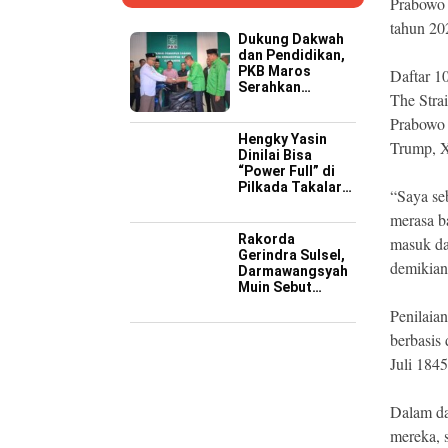
Prabowo 
tahun 20
Dukung Dakwah
dan Pendidikan,
PKB Maros
Daftar 1
Serahkan
The Stra
Kendaraan
Operasional ke
Prabowo 
Pesantren
Hengky Yasin
Trump, X
Hidayatullah
Dinilai Bisa
“Power Full” di
Pilkada Takalar
“Saya se
2029 Mendatang
merasa b
Rakorda
masuk da
Gerindra Sulsel,
demikian
Darmawangsyah
Muin Sebut
Momentum
Penilaian
Strategis
Perkuat Soliditas
berbasis 
Jelang Pemilu
Juli 1845
2029
Dalam da
mereka, 