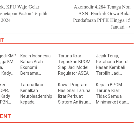
k, KPU Wajo Gelar
Akomodir 4.284 Tenaga Non
n
enetapan Paslon Terpilih
ASN, Pemkab Gowa Buka
a 2024
Pendaftaran PPPK Hingga 15
Januari
→
IT
gedi KMP
Kadin Indonesia
Taruna Ikrar
Jejak Teruji,
ngga KM
Bahas Arah
Tegaskan BPOM
Petahana Hasrul
a,
Ekonomi
Siap Jadi Model
Hasan Kembali
 Kady
Bersama
Regulator ASEAN
Terpilih Jadi
uran
Presiden
Lewat Kemitraan
Komisioner KPI RI
n
ker
Prabowo, AYP:
Taruna Ikrar
Strategis dengan
Kawal Program
Kepala BPOM
r
DPR,
Dialog Rutin
Kenalkan
USP
Nasional, Taruna
Taruna Ikrar:
 Kady
Percepat
Neuroleadership
Ikrar Perkuat
Tidak Semua
APBN
Investasi dan
kepada
Sistem Antisuap
Minimarket dan
pat
Pertumbuhan
Mahasiswa STIK,
dan Pengendalian
Supermarket
Perkuat
Gratifikasi di
Boleh Menjual
ENT
Kepemimpinan
BPOM
Obat Bebas
Polri yang
Humanis