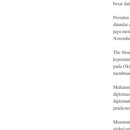
besar da
Presiden
ditandai
juga men
Novembe
The Strai
kepemimp
pada Okt
membuan
Muhammad
diplomas
diplomat
perekono
Menurutn
global te