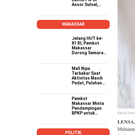
Ansor Sulsel,
Tekankan Kader
Kompeten,
Kreatif, dan Siap
Wujudkan
MAKASSAR
Ketahanan
Pangan
Jelang HUT ke-
81 RI, Pemkot
Makassar
Dorong Semarak
Merah Putih
hingga 15
Kecamatan
Mall Nipa
Terbakar Saat
Aktivitas Masih
Padat, Puluhan
Mobil Damkar
Makassar
Dikerahkan
Pemkot
Makassar Minta
Pendampingan
BPKP untuk
Ketua Umu
Pastikan Proyek
LENSA
PSEL Sesuai
Regulasi
Muhamma
POLITIK