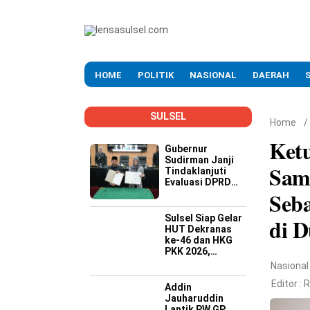
HOME
POLITIK
NASIONAL
DAERAH
SULSEL
Home
/
Ket
Gubernur
Sudirman Janji
Sam
Tindaklanjuti
Evaluasi DPRD
Seb
Soal Kinerja
Buruk OPD
Sulsel Siap Gelar
di D
HUT Dekranas
ke-46 dan HKG
PKK 2026,
Targetkan
Nasional
Promosi Wastra-
Editor :
R
Kriya hingga
Addin
Dongkrak
Jauharuddin
Ekonomi Daerah
Lantik PW GP