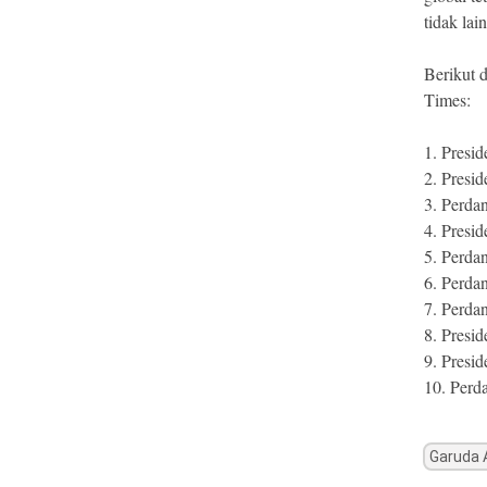
tidak lai
Berikut 
Times:
1. Presi
2. Presid
3. Perda
4. Presi
5. Perda
6. Perda
7. Perda
8. Presi
9. Presid
10. Perd
Garuda 