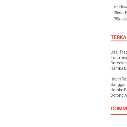
Post
←
Beso
navigatio
Pleno P
Pilkad
TERKA
Usai Tra
Tunu hi
Barcelon
Hamka B.
Minta At
Pelayara
Hadiri Ra
Dibongka
Banggar 
Hamka B
Dorong 
2026 Te
Sasaran
COMM