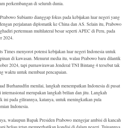
lam perkembangan di seluruh dunia.
 Prabowo Subianto dianggap fokus pada kebijakan luar negeri yang
 dengan perjalanan diplomatik ke China dan AS. Selain itu, Prabowo
ghadiri pertemuan multilateral besar seperti APEC di Peru, pada
r 2024.
ts Times menyorot potensi kebijakan luar negeri Indonesia untuk
inan di kawasan. Menurut media itu, walau Prabowo baru dilantik
ober 2024, tapi purnawirawan Jenderal TNI Bintang 4 tersebut tak
g waktu untuk membuat pencapaian.
 Burhanudfin menilai, langkah menempatkan Indonesia di pusat
i internasional merupakan langkah brilian dan jitu. Langkah
ik ini pada gilirannya, katanya, untuk meningkatkan pula
mian Indonesia.
ya, walaupun Bapak Presiden Prabowo mengejar ambisi di kancah
tapi beliau tetap memperhatikan kondisi di dalam negeri. Tujuannya