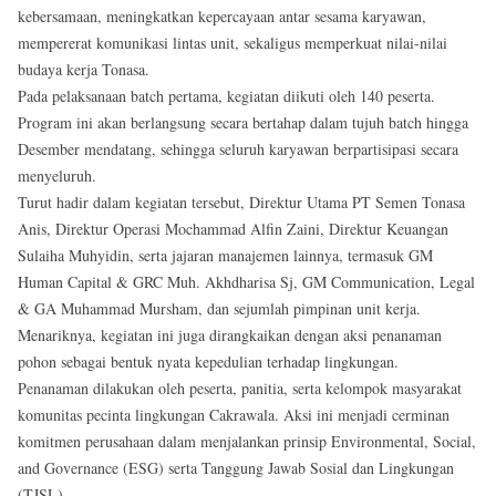
kebersamaan, meningkatkan kepercayaan antar sesama karyawan,
mempererat komunikasi lintas unit, sekaligus memperkuat nilai-nilai
budaya kerja Tonasa.
Pada pelaksanaan batch pertama, kegiatan diikuti oleh 140 peserta.
Program ini akan berlangsung secara bertahap dalam tujuh batch hingga
Desember mendatang, sehingga seluruh karyawan berpartisipasi secara
menyeluruh.
Turut hadir dalam kegiatan tersebut, Direktur Utama PT Semen Tonasa
Anis, Direktur Operasi Mochammad Alfin Zaini, Direktur Keuangan
Sulaiha Muhyidin, serta jajaran manajemen lainnya, termasuk GM
Human Capital & GRC Muh. Akhdharisa Sj, GM Communication, Legal
& GA Muhammad Mursham, dan sejumlah pimpinan unit kerja.
Menariknya, kegiatan ini juga dirangkaikan dengan aksi penanaman
pohon sebagai bentuk nyata kepedulian terhadap lingkungan.
Penanaman dilakukan oleh peserta, panitia, serta kelompok masyarakat
komunitas pecinta lingkungan Cakrawala. Aksi ini menjadi cerminan
komitmen perusahaan dalam menjalankan prinsip Environmental, Social,
and Governance (ESG) serta Tanggung Jawab Sosial dan Lingkungan
(TJSL).