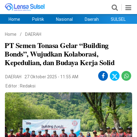
Home
Politik
Nasional
Daerah
SULSEL
Home
Politik
Nasional
Daerah
SULSEL
Ekobis
Hukum
PENDIDIKAN
Olahraga
HIBURAN
Opini
Home
/
DAERAH
PT Semen Tonasa Gelar “Building
Bonds”, Wujudkan Kolaborasi,
Kepedulian, dan Budaya Kerja Solid
DAERAH
27 Oktober 2025 - 11:55 AM
Editor :
Redaksi
©
Copyright
2026
lensasulsel.com
.
All
Right