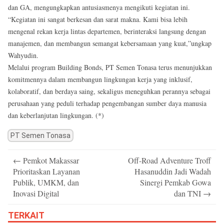
dan GA, mengungkapkan antusiasmenya mengikuti kegiatan ini.
“Kegiatan ini sangat berkesan dan sarat makna. Kami bisa lebih
mengenal rekan kerja lintas departemen, berinteraksi langsung dengan
manajemen, dan membangun semangat kebersamaan yang kuat,”ungkap
Wahyudin.
Melalui program Building Bonds, PT Semen Tonasa terus menunjukkan
komitmennya dalam membangun lingkungan kerja yang inklusif,
kolaboratif, dan berdaya saing, sekaligus meneguhkan perannya sebagai
perusahaan yang peduli terhadap pengembangan sumber daya manusia
dan keberlanjutan lingkungan. (*)
PT Semen Tonasa
Post
←
Pemkot Makassar
Off-Road Adventure Troff
navigation
Prioritaskan Layanan
Hasanuddin Jadi Wadah
Publik, UMKM, dan
Sinergi Pemkab Gowa
Inovasi Digital
dan TNI
→
TERKAIT