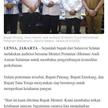
Reserved
Bupati Pinrang, Irwan Hamid, saat audiensi di Kantor Pusat Kementerian
Pertanian (Kementan), Jakarta Selatan, Selasa (9/9/2025).
LENSA, JAKARTA
– Sejumlah bupati dari Sulawesi Selatan
melakukan audiensi bersama Menteri Pertanian (Mentan) Andi
Amran Sulaiman untuk membahas pengembangan komoditas
perkebunan.
Dalam pertemuan tersebut, Bupati Pinrang, Bupati Enrekang, dan
Bupati Tana Toraja menyatakan siap bersinergi untuk
memperkuat ketahanan pangan.
“Hari ini kami diterima Bapak Menteri. Kami membahas terkait
ketahanan pangan, bagaimana caranya kita menjalankan