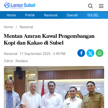
Home
Politik
Nasional
Daerah
SULSEL
Home
Politik
Nasional
Daerah
SULSEL
Ekobis
Hukum
PENDIDIKAN
Olahraga
HIBURAN
Opini
Home
/
Nasional
Mentan Amran Kawal Pengembangan
Kopi dan Kakao di Sulsel
Nasional
11 September 2025 - 3:49 PM
Editor :
Redaksi
©
Copyright
2026
lensasulsel.com
.
All
Right