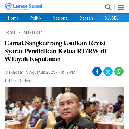
Home
Politik
Nasional
Daerah
SULSEL
Home
Politik
Nasional
Daerah
SULSEL
Ekobis
Hukum
PENDIDIKAN
Olahraga
HIBURAN
Opini
Home
/
Makassar
Camat Sangkarrang Usulkan Revisi
Syarat Pendidikan Ketua RT/RW di
Wilayah Kepulauan
Makassar
5 Agustus 2025 - 10:19 PM
Editor :
Redaksi
©
Copyright
2026
lensasulsel.com
.
All
Right