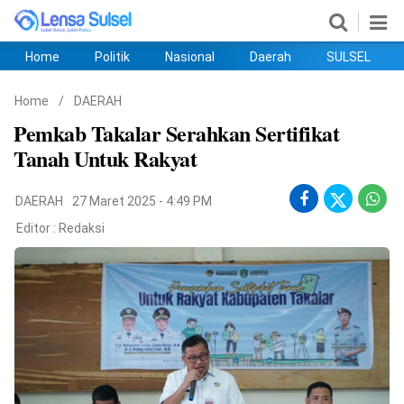
Home
Politik
Nasional
Daerah
SULSEL
Home
Politik
Nasional
Daerah
SULSEL
Ekobis
Hukum
PENDIDIKAN
Olahraga
HIBURAN
Opini
Home
/
DAERAH
Pemkab Takalar Serahkan Sertifikat
Tanah Untuk Rakyat
DAERAH
27 Maret 2025 - 4:49 PM
Editor :
Redaksi
©
Copyright
2026
lensasulsel.com
.
All
Right