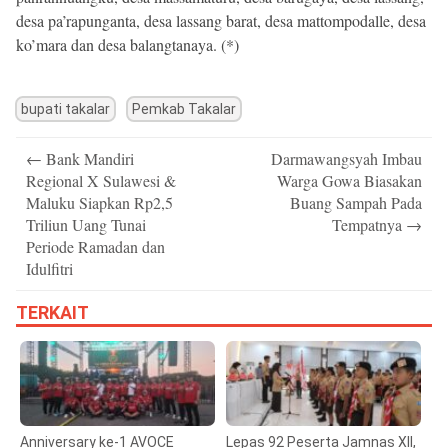
desa pa’rapunganta, desa lassang barat, desa mattompodalle, desa
ko’mara dan desa balangtanaya. (*)
bupati takalar
Pemkab Takalar
Post
←
Bank Mandiri
Darmawangsyah Imbau
navigation
Regional X Sulawesi &
Warga Gowa Biasakan
Maluku Siapkan Rp2,5
Buang Sampah Pada
Triliun Uang Tunai
Tempatnya
→
Periode Ramadan dan
Idulfitri
TERKAIT
Anniversary ke-1 AVOCE
Lepas 92 Peserta Jamnas XII,