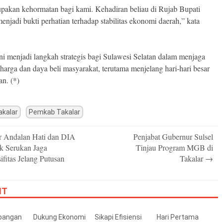
upakan kehormatan bagi kami. Kehadiran beliau di Rujab Bupati
enjadi bukti perhatian terhadap stabilitas ekonomi daerah,” kata
ini menjadi langkah strategis bagi Sulawesi Selatan dalam menjaga
s harga dan daya beli masyarakat, terutama menjelang hari-hari besar
n. (*)
akalar
Pemkab Takalar
r Andalan Hati dan DIA
Penjabat Gubernur Sulsel
n
 Serukan Jaga
Tinjau Program MGB di
fitas Jelang Putusan
Takalar
→
IT
bangan
Dukung Ekonomi
Sikapi Efisiensi
Hari Pertama