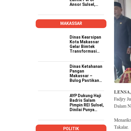
Ansor Sulsel,
Tekankan Kader
Kompeten,
Kreatif, dan Siap
Wujudkan
MAKASSAR
Ketahanan
Pangan
Dinas Kearsipan
Kota Makassar
Gelar Bimtek
Transformasi
Kearsipan di
Yogyakarta
Dinas Ketahanan
Pangan
Makassar –
Bulog Pastikan
Stok dan
Distribusi
LENSA
Bantuan Pangan
AYP Dukung Haji
Fadjry J
Aman
Badris Salam
Pimpin REI Sulsel,
Dalam Ne
Dinilai Punya
Rekam Jejak dan
Prestasi
Menarikn
Mumpuni
Takalar.
POLITIK