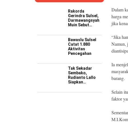
Dalam ke
Rakorda
Gerindra Sulsel,
harga men
Darmawangsyah
jika kena
Muin Sebut
Momentum
Strategis
“Jika han
Perkuat Soliditas
Bawaslu Sulsel
Jelang Pemilu
Namun, j
Catat 1.880
2029
Aktivitas
diantisip
Pencegahan
Ia menje
Tak Sekadar
masyaraka
Sembako,
Rudianto Lallo
barang.
Siapkan
Perjuangan
Rumah Baru bagi
Selain i
Korban
faktor y
Kebakaran Tallo
Sementar
M.I.Kom,