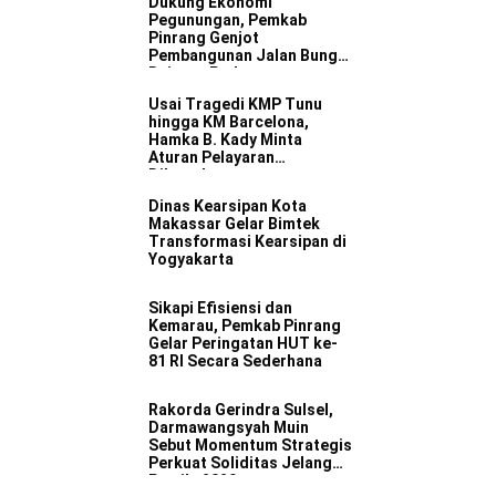
Dukung Ekonomi
Pegunungan, Pemkab
Pinrang Genjot
Pembangunan Jalan Bungi–
Rajang–Padang
Usai Tragedi KMP Tunu
hingga KM Barcelona,
Hamka B. Kady Minta
Aturan Pelayaran
Dibongkar
Dinas Kearsipan Kota
Makassar Gelar Bimtek
Transformasi Kearsipan di
Yogyakarta
Sikapi Efisiensi dan
Kemarau, Pemkab Pinrang
Gelar Peringatan HUT ke-
81 RI Secara Sederhana
Rakorda Gerindra Sulsel,
Darmawangsyah Muin
Sebut Momentum Strategis
Perkuat Soliditas Jelang
Pemilu 2029