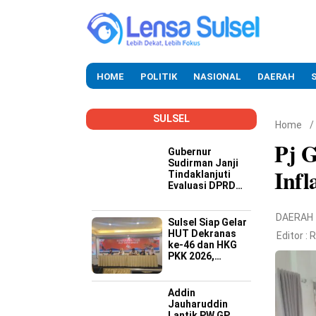
HOME
POLITIK
NASIONAL
DAERAH
SULSEL
Home
/
Pj 
Gubernur
Sudirman Janji
Infl
Tindaklanjuti
Evaluasi DPRD
Soal Kinerja
Buruk OPD
DAERAH
Sulsel Siap Gelar
HUT Dekranas
Editor :
R
ke-46 dan HKG
PKK 2026,
Targetkan
Promosi Wastra-
Kriya hingga
Addin
Dongkrak
Jauharuddin
Ekonomi Daerah
Lantik PW GP