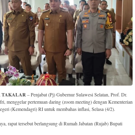
, TAKALAR
– Penjabat (Pj) Gubernur Sulawesi Selatan, Prof. Dr.
ufri, menggelar pertemuan daring (zoom meeting) dengan Kementerian
geri (Kemendagri) RI untuk membahas inflasi, Selasa (4/2).
ya, rapat tersebut berlangsung di Rumah Jabatan (Rujab) Bupati