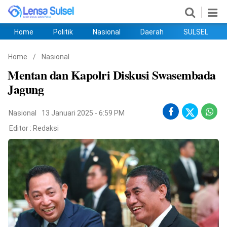
Home
Politik
Nasional
Daerah
SULSEL
Home
Politik
Nasional
Daerah
SULSEL
Ekobis
Hukum
PENDIDIKAN
Olahraga
HIBURAN
Opini
Home
/
Nasional
Mentan dan Kapolri Diskusi Swasembada
Jagung
Nasional
13 Januari 2025 - 6:59 PM
Editor :
Redaksi
©
Copyright
2026
lensasulsel.com
.
All
Right