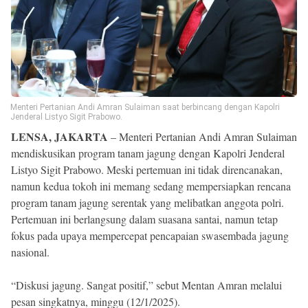
Reserved
Menteri Pertanian Andi Amran Sulaiman saat berbincang dengan Kapolri
Jenderal Listyo Sigit Prabowo.
LENSA, JAKARTA
– Menteri Pertanian Andi Amran Sulaiman
mendiskusikan program tanam jagung dengan Kapolri Jenderal
Listyo Sigit Prabowo. Meski pertemuan ini tidak direncanakan,
namun kedua tokoh ini memang sedang mempersiapkan rencana
program tanam jagung serentak yang melibatkan anggota polri.
Pertemuan ini berlangsung dalam suasana santai, namun tetap
fokus pada upaya mempercepat pencapaian swasembada jagung
nasional.
“Diskusi jagung. Sangat positif,” sebut Mentan Amran melalui
pesan singkatnya, minggu (12/1/2025).