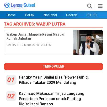
Home
Politik
Nasional
Daerah
SULSEL
Home
Politik
Nasional
Daerah
SULSEL
Ekobis
Hukum
PENDIDIKAN
Olahraga
HIBURAN
Opini
TAG ARCHIVES:
WABUP LUTRA
Wabup Jumail Mappile Resmi Masuki
Rumah Jabatan
DAERAH
10 Maret 2025 - 2:04 PM
TERPOPULER
Hengky Yasin Dinilai Bisa “Power Full” di
01
Pilkada Takalar 2029 Mendatang
©
Copyright
2026
Kadinsos Makassar Tinjau Langsung
lensasulsel.com
02
.
Pendataan Perlinsos untuk Piloting
All
Digitalisasi Bansos
Right