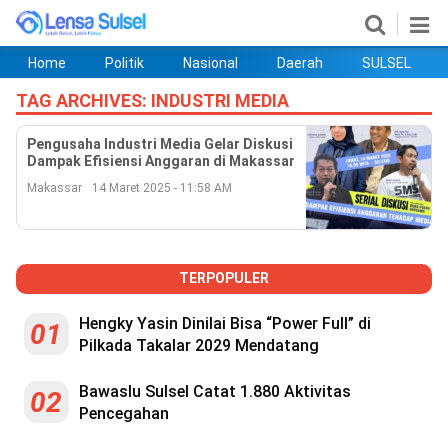
Home
Politik
Nasional
Daerah
SULSEL
Home
Politik
Nasional
Daerah
SULSEL
Ekobis
Hukum
PENDIDIKAN
Olahraga
HIBURAN
Opini
TAG ARCHIVES:
INDUSTRI MEDIA
Pengusaha Industri Media Gelar Diskusi
Dampak Efisiensi Anggaran di Makassar
Makassar
14 Maret 2025 - 11:58 AM
TERPOPULER
Hengky Yasin Dinilai Bisa “Power Full” di
01
Pilkada Takalar 2029 Mendatang
©
Copyright
2026
Bawaslu Sulsel Catat 1.880 Aktivitas
lensasulsel.com
02
.
Pencegahan
All
Right