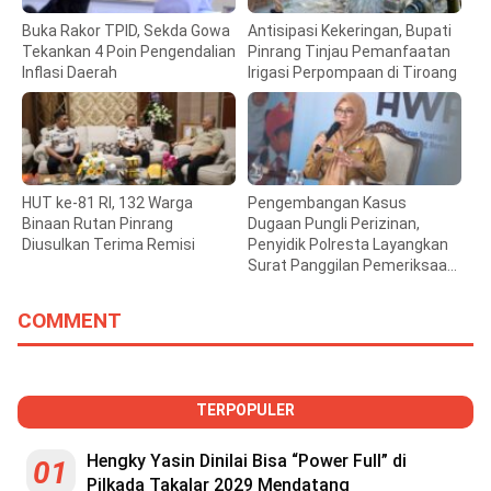
Buka Rakor TPID, Sekda Gowa
Antisipasi Kekeringan, Bupati
Tekankan 4 Poin Pengendalian
Pinrang Tinjau Pemanfaatan
Inflasi Daerah
Irigasi Perpompaan di Tiroang
HUT ke-81 RI, 132 Warga
Pengembangan Kasus
Binaan Rutan Pinrang
Dugaan Pungli Perizinan,
Diusulkan Terima Remisi
Penyidik Polresta Layangkan
Surat Panggilan Pemeriksaan
Bupati Gowa
COMMENT
TERPOPULER
Hengky Yasin Dinilai Bisa “Power Full” di
01
Pilkada Takalar 2029 Mendatang