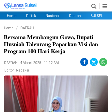
Home
Politik
Nasional
Daerah
SULSEL
Home
Politik
Nasional
Daerah
SULSEL
Ekobis
Hukum
PENDIDIKAN
Olahraga
HIBURAN
Opini
Home
/
DAERAH
Bersama Membangun Gowa, Bupati
Husniah Talenrang Paparkan Visi dan
Program 100 Hari Kerja
DAERAH
4 Maret 2025 - 11:12 AM
Editor :
Redaksi
©
Copyright
2026
lensasulsel.com
.
All
Right