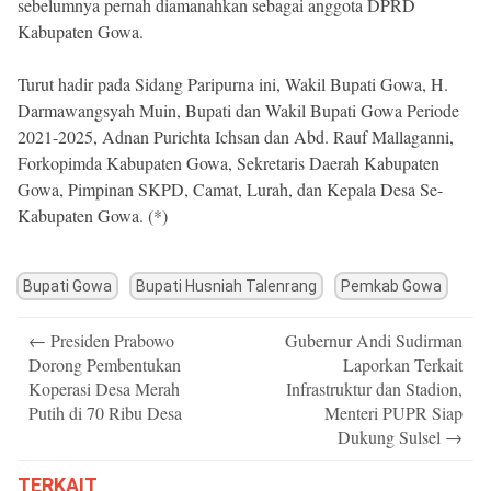
sebelumnya pernah diamanahkan sebagai anggota DPRD
Kabupaten Gowa.
Turut hadir pada Sidang Paripurna ini, Wakil Bupati Gowa, H.
Darmawangsyah Muin, Bupati dan Wakil Bupati Gowa Periode
2021-2025, Adnan Purichta Ichsan dan Abd. Rauf Mallaganni,
Forkopimda Kabupaten Gowa, Sekretaris Daerah Kabupaten
Gowa, Pimpinan SKPD, Camat, Lurah, dan Kepala Desa Se-
Kabupaten Gowa. (*)
Bupati Gowa
Bupati Husniah Talenrang
Pemkab Gowa
Post
←
Presiden Prabowo
Gubernur Andi Sudirman
navigation
Dorong Pembentukan
Laporkan Terkait
Koperasi Desa Merah
Infrastruktur dan Stadion,
Putih di 70 Ribu Desa
Menteri PUPR Siap
Dukung Sulsel
→
TERKAIT