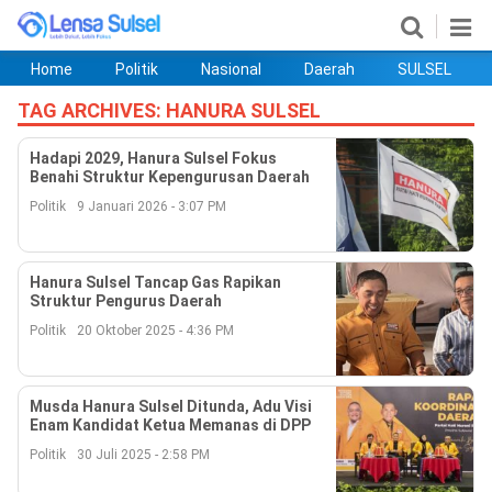
Home
Politik
Nasional
Daerah
SULSEL
Home
Politik
Nasional
Daerah
SULSEL
Ekobis
Hukum
PENDIDIKAN
Olahraga
HIBURAN
Opini
TAG ARCHIVES:
HANURA SULSEL
Hadapi 2029, Hanura Sulsel Fokus
Benahi Struktur Kepengurusan Daerah
Politik
9 Januari 2026 - 3:07 PM
Hanura Sulsel Tancap Gas Rapikan
Struktur Pengurus Daerah
Politik
20 Oktober 2025 - 4:36 PM
©
Copyright
Musda Hanura Sulsel Ditunda, Adu Visi
2026
Enam Kandidat Ketua Memanas di DPP
lensasulsel.com
.
Politik
30 Juli 2025 - 2:58 PM
All
Right