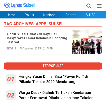
Home
Politik
Nasional
Daerah
SULSEL
Home
Politik
Nasional
Daerah
SULSEL
Ekobis
Hukum
PENDIDIKAN
Olahraga
HIBURAN
Opini
TAG ARCHIVES:
APPBI SULSEL
APPBI Sulsel Geliatkan Daya Beli
Masyarakat Lewat Indonesia Shopping
Festival
EKOBIS
15 Agustus 2025 - 2:15 PM
TERPOPULER
Hengky Yasin Dinilai Bisa “Power Full” di
01
Pilkada Takalar 2029 Mendatang
©
Copyright
2026
Warga Desak Dishub Tertibkan Kendaraan
lensasulsel.com
02
.
Parkir Semrawut Dibahu Jalan Ince Takalar
All
Right