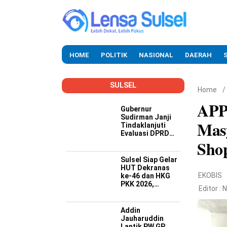
HOME
POLITIK
NASIONAL
DAERAH
SULSEL
Home
/
APPB
Gubernur
Sudirman Janji
Masy
Tindaklanjuti
Evaluasi DPRD
Shop
Soal Kinerja
Buruk OPD
Sulsel Siap Gelar
HUT Dekranas
EKOBIS
ke-46 dan HKG
PKK 2026,
Editor :
N
Targetkan
Promosi Wastra-
Kriya hingga
Addin
Dongkrak
Jauharuddin
Ekonomi Daerah
Lantik PW GP