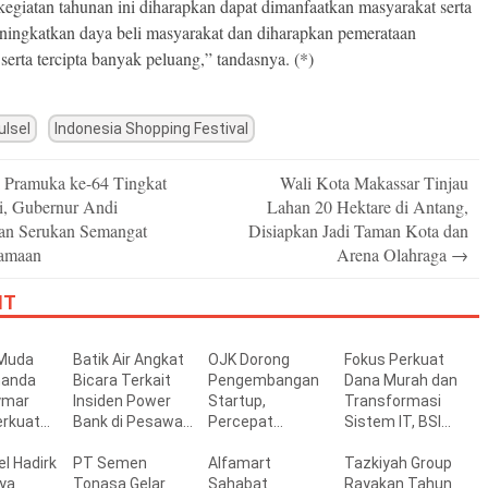
kegiatan tahunan ini diharapkan dapat dimanfaatkan masyarakat serta
ningkatkan daya beli masyarakat dan diharapkan pemerataan
erta tercipta banyak peluang,” tandasnya. (*)
ulsel
Indonesia Shopping Festival
 Pramuka ke-64 Tingkat
Wali Kota Makassar Tinjau
n
i, Gubernur Andi
Lahan 20 Hektare di Antang,
an Serukan Semangat
Disiapkan Jadi Taman Kota dan
amaan
Arena Olahraga
→
IT
 Muda
Batik Air Angkat
OJK Dorong
Fokus Perkuat
nanda
Bicara Terkait
Pengembangan
Dana Murah dan
ymar
Insiden Power
Startup,
Transformasi
erkuat
Bank di Pesawat
Percepat
Sistem IT, BSI
acing
Makassar-
Pengembang
Bukukan Laba
 di Kelas
l Hadirk
Jakarta
PT Semen
Ekonomi Digital
Alfamart
Rp3,39 Triliun
Tazkiyah Group
0 cc
ya
Tonasa Gelar
Sahabat
Tumbuh 16,73%
Rayakan Tahun