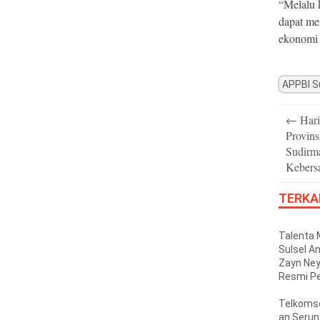
“Melalu 
dapat me
ekonomi s
APPBI S
Post
←
Hari
navigatio
Provins
Sudirm
Kebers
TERKA
Talenta
Sulsel A
Zayn Ne
Resmi P
Honda R
Indonesia
Telkomse
ITCR 150
an Serun