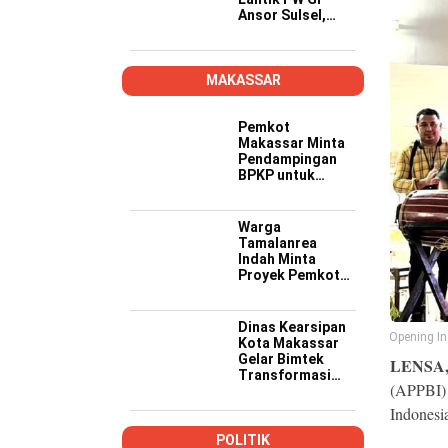
Ansor Sulsel,
Tekankan Kader
Kompeten,
Kreatif, dan Siap
Wujudkan
MAKASSAR
Ketahanan
Pangan
Pemkot
Makassar Minta
Pendampingan
BPKP untuk
Pastikan Proyek
PSEL Sesuai
Regulasi
Warga
Tamalanrea
Indah Minta
Proyek Pemkot
Makassar Lebih
Transparan,
Musyawarah
Dinas Kearsipan
Opening In
Berakhir dengan
Kota Makassar
Kesepakatan
Gelar Bimtek
LENSA
Transformasi
(APPBI) 
Kearsipan di
Yogyakarta
Indonesi
POLITIK