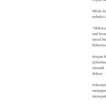
Meski de
terbukti
“Makassa
mal besa
sinyal b
bebernya
dengan h
perhelat
menarik.
diskon. 
Sekertar
mengapre
menegask