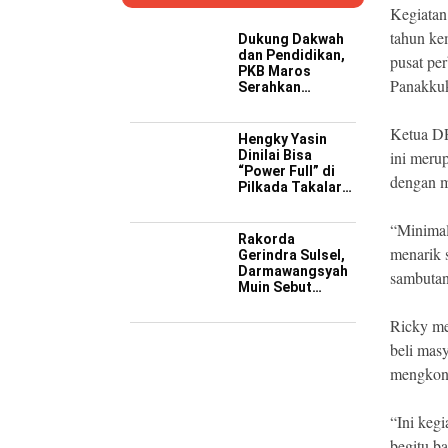
Kegiatan
tahun ke
Dukung Dakwah
dan Pendidikan,
pusat per
PKB Maros
Panakku
Serahkan
Kendaraan
Operasional ke
Ketua DP
Pesantren
Hengky Yasin
Hidayatullah
Dinilai Bisa
ini meru
“Power Full” di
dengan m
Pilkada Takalar
2029 Mendatang
“Minimal
Rakorda
menarik 
Gerindra Sulsel,
Darmawangsyah
sambutan
Muin Sebut
Momentum
Strategis
Ricky me
Perkuat Soliditas
beli mas
Jelang Pemilu
2029
mengkont
“Ini keg
begitu b