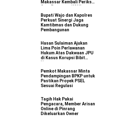
Makassar Kembali Periksa
Satu Pengurus KONI
Bupati Wajo dan Kapolres
Perkuat Sinergi Jaga
Kamtibmas dan Dukung
Pembangunan
Hasan Sulaiman Ajukan
Lima Poin Perlawanan
Hukum Atas Dakwaan JPU
di Kasus Korupsi Bibit
Nanas
Pemkot Makassar Minta
Pendampingan BPKP untuk
Pastikan Proyek PSEL
Sesuai Regulasi
Tagih Hak Pakai
Pengacara, Member Arisan
Online di Pinrang
Dikeluarkan Owner