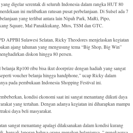
 yang digelar serentak di seluruh Indonesia dalam rangka HUT 80
merdekaan ini melibatkan ratusan pusat perbelanjaan. Di Sulsel ada 7
belanjaan yang terlibat antara lain Nipah Park, MaRi, Pipo,
kang Square, Mal Panakkukang, Mtos, TSM dan GTC.
D APPBI Sulawesi Selatan, Ricky Theodores menjelaskan kegiatan
pakan ajang tahunan yang mengusung tema “Big Shop, Big Win”
enghadirkan diskon hingga 80 persen.
 belanja Rp100 ribu bisa ikut doorprize dengan hadiah yang sangat
seperti voucher belanja hingga handphone,” ucap Ricky dalam
nya pada pembukaan Indonesia Shopping Festival ini.
mbeberkan, kondisi ekonomi saat ini sangat menantang diikuti daya
yarakat yang tertahan. Dengan adanya kegiatan ini diharapkan mampu
raksi daya beli masyarakat.
iatan sangat menantang apalagi dilaksanakan dalam kondisi kurang
aik, banyak laporan bahwa orang menahan belanjanya.,” pungkasnya