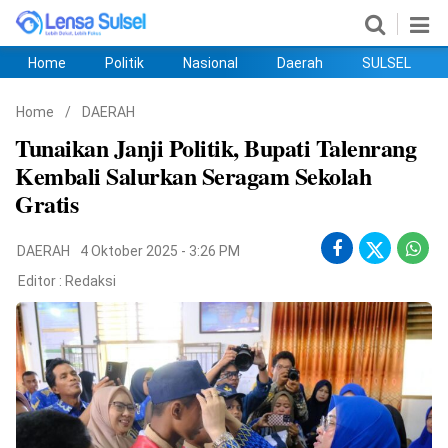
Home
Politik
Nasional
Daerah
SULSEL
Home
Politik
Nasional
Daerah
SULSEL
Ekobis
Hukum
PENDIDIKAN
Olahraga
HIBURAN
Opini
Home
/
DAERAH
Tunaikan Janji Politik, Bupati Talenrang
Kembali Salurkan Seragam Sekolah
Gratis
DAERAH
4 Oktober 2025 - 3:26 PM
Editor :
Redaksi
©
Copyright
2026
lensasulsel.com
.
All
Right