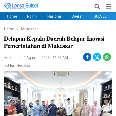
Home
Politik
Nasional
Daerah
SULSEL
Home
Politik
Nasional
Daerah
SULSEL
Ekobis
Hukum
PENDIDIKAN
Olahraga
HIBURAN
Opini
Home
/
Makassar
Delapan Kepala Daerah Belajar Inovasi
Pemerintahan di Makassar
Makassar
9 Agustus 2025 - 11:58 AM
Editor :
Redaksi
©
Copyright
2026
lensasulsel.com
.
All
Right