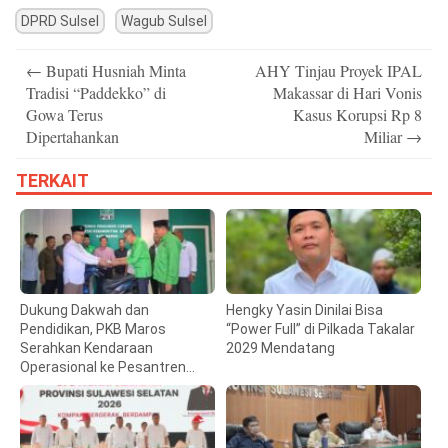
DPRD Sulsel
Wagub Sulsel
Post
←
Bupati Husniah Minta
AHY Tinjau Proyek IPAL
navigation
Tradisi “Paddekko” di
Makassar di Hari Vonis
Gowa Terus
Kasus Korupsi Rp 8
Dipertahankan
Miliar
→
TERKAIT
Dukung Dakwah dan
Hengky Yasin Dinilai Bisa
Pendidikan, PKB Maros
“Power Full” di Pilkada Takalar
Serahkan Kendaraan
2029 Mendatang
Operasional ke Pesantren
Hidayatullah