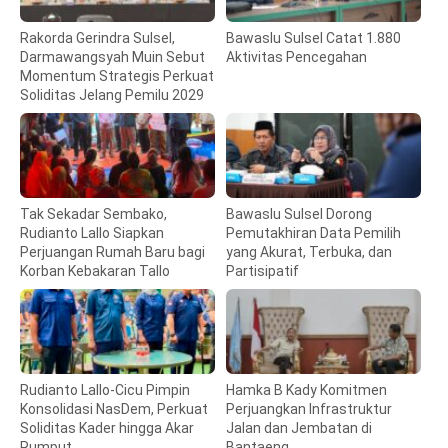
Rakorda Gerindra Sulsel,
Bawaslu Sulsel Catat 1.880
Darmawangsyah Muin Sebut
Aktivitas Pencegahan
Momentum Strategis Perkuat
Soliditas Jelang Pemilu 2029
Tak Sekadar Sembako,
Bawaslu Sulsel Dorong
Rudianto Lallo Siapkan
Pemutakhiran Data Pemilih
Perjuangan Rumah Baru bagi
yang Akurat, Terbuka, dan
Korban Kebakaran Tallo
Partisipatif
Rudianto Lallo-Cicu Pimpin
Hamka B Kady Komitmen
Konsolidasi NasDem, Perkuat
Perjuangkan Infrastruktur
Soliditas Kader hingga Akar
Jalan dan Jembatan di
Rumput
Bantaeng