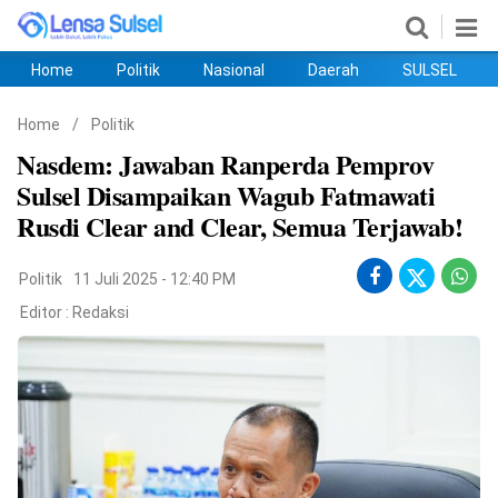
Home
Politik
Nasional
Daerah
SULSEL
Home
Politik
Nasional
Daerah
SULSEL
Ekobis
Hukum
PENDIDIKAN
Olahraga
HIBURAN
Opini
Home
/
Politik
Nasdem: Jawaban Ranperda Pemprov
Sulsel Disampaikan Wagub Fatmawati
Rusdi Clear and Clear, Semua Terjawab!
Politik
11 Juli 2025 - 12:40 PM
Editor :
Redaksi
©
Copyright
2026
lensasulsel.com
.
All
Right