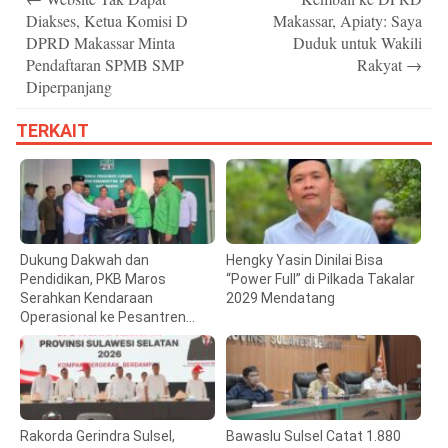
navigation
Diakses, Ketua Komisi D
Makassar, Apiaty: Saya
DPRD Makassar Minta
Duduk untuk Wakili
Pendaftaran SPMB SMP
Rakyat
→
Diperpanjang
TERKAIT
Dukung Dakwah dan
Hengky Yasin Dinilai Bisa
Pendidikan, PKB Maros
“Power Full” di Pilkada Takalar
Serahkan Kendaraan
2029 Mendatang
Operasional ke Pesantren
Hidayatullah
Rakorda Gerindra Sulsel,
Bawaslu Sulsel Catat 1.880