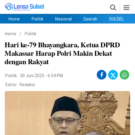
Home
Politik
Nasional
Daerah
SULSEL
Home
Politik
Nasional
Daerah
SULSEL
Ekobis
Hukum
PENDIDIKAN
Olahraga
HIBURAN
Opini
Home
/
Politik
Hari ke-79 Bhayangkara, Ketua DPRD
Makassar Harap Polri Makin Dekat
dengan Rakyat
Politik
30 Juni 2025 - 6:54 PM
Editor :
Redaksi
©
Copyright
2026
lensasulsel.com
.
All
Right